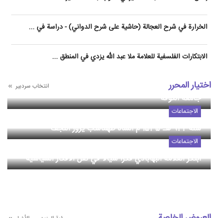
الخرارة في شرح العجالة (حاشية على شرح الدواني) - دراسة في ...
الابتكارات الفلسفية للعلامة ملا عبد الله يزدي في المنطق ...
الاجتماعات
اختيار المحرر
انتخاب سردبیر
عقد اتفاق مشترک بین الأمانة العامة للمؤتمر الدولی و
جامعة الکوفه
الاجتماعات
سنة 942 هـ-1535 م الشاه طهماسب يزور النجف‌
الاجتماعات
ابتكر العلامة البهابادي فكرًا سيّالًا في نقل الأفكار السياسية
العروض الخاصة