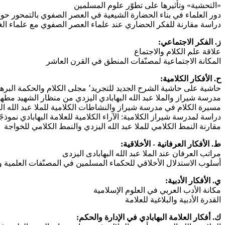
«التحشية» وتأثيرها على تطوّر علوم المسلمين
دور العلماء في بناء الحضارة الشيعية في العصر الصفوي بالتمحور حول 
دراسة مقارنة للفكر الحضاري عند علماء العصر الصفوي مع علماء ا
ز. الفكر الاجتماعي
:
علاقة علم الكلام والاجتماع
المكانة الاجتماعية لمصنّفات المنطق في القرن العاشر
ح. الأفكار الكلامية
:
حاشية على حاشية الشرح الجديد للتجريد٬ مجلى الكلام والحكمة البرهانية للعلامة عبد الله البهابادي
مدرسة شيراز والملا عبد الله البهابادي اليزدي من منظار الشهيد مط
مسيرة الكلام في مدرسة شيراز والنشاطات الكلامية للملا عبد الله الب
دراسة لمدرسة شيراز الكلامية: الآراء الكلامية للعلامة البهابادي نموذجً
مقارنة النمط الكلامي للملا عبد الله اليزدي والنمط الكلامي للخواجة
ط. الأفكار العرفانية - الأخلاقية
:
مراتب العرفان عند الملا عبد الله البهابادی الیزدی
أسلوب الاستدلال الأخلاقي للحكماء المسلمين في المصنّفات العلمية وا
ي. الأفكار الأدبية
:
مكانة الأدب العربي في العلوم الإسلامية
القدرة الأدبية والبلاغية للعلامة
ك. أفكار العلامة البهابادي في الإدارة والحكم
: