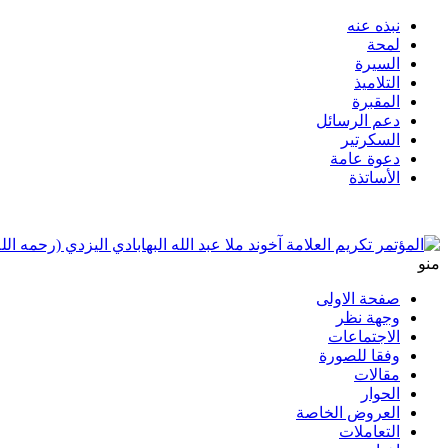
نبذه عنه
لمحة
السيرة
التلاميذ
المقبرة
دعم الرسائل
السكرتير
دعوة عامة
الأساتذة
منو
صفحة الاولی
وجهة نظر
الاجتماعات
وفقا للصورة
مقالات
الحوار
العروض الخاصة
التعاملات