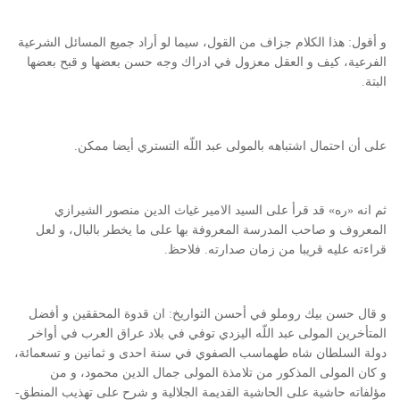
و أقول: هذا الكلام جزاف من القول، سيما لو أراد جميع المسائل الشرعية
الفرعية، كيف و العقل معزول في ادراك وجه حسن بعضها و قبح بعضها
البتة.
على أن احتمال اشتباهه بالمولى عبد اللّه التستري أيضا ممكن.
ثم انه «ره» قد قرأ على السيد الامير غياث الدين منصور الشيرازي
المعروف و صاحب المدرسة المعروفة بها على ما يخطر بالبال، و لعل
قراءته عليه قريبا من زمان صدارته. فلاحظ.
و قال حسن بيك روملو في أحسن التواريخ: ان قدوة المحققين و أفضل
المتأخرين المولى عبد اللّه اليزدي توفي في بلاد عراق العرب في أواخر
دولة السلطان شاه طهماسب الصفوي في سنة احدى و ثمانين و تسعمائة،
و كان المولى المذكور من تلامذة المولى جمال الدين محمود، و من
مؤلفاته حاشية على الحاشية القديمة الجلالية و شرح على تهذيب المنطق-