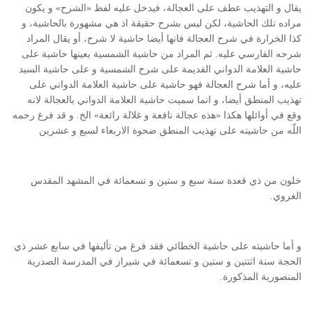
يقال و التهذيب عطف على العجالة، فيدخل عليه لفظ «الشرح» و يكون
مراده تلك الحاشية، لكن ليس بشرح حقيقة اذ هي مشهورة بالحاشية، و
كذا الخرارة في شرح العجالة فانها أيضا حاشية لا شرح، أو يقال المراد
شرحه الفارسي عليه. ثم المراد من حاشية الشمسية بعينها حاشية على
حاشية العلامة الدواني القديمة على شرح الشمسية و على حاشية السيد
عليه، و أما شرح العجالة فهو حاشية على حاشية العلامة الدواني على
تهذيب المنطق أيضا، و انما سميت حاشية العلامة الدواني بالعجالة لانه
وقع في أوائلها هكذا «هذه عجالة نافعة و غلالة رائعة» الخ. و قد فرغ رحمه
اللّه من حاشيته على تهذيب المنطق ضحوة الاربعاء لسبع و عشرين
خلون من ذي قعدة سنة سبع و ستين و تسعمائة في المشهد المقدس
الغروي.
و أما حاشيته على حاشية الخطائي فقد فرغ من تأليفها في سابع عشر ذي
الحجة سنة اثنتين و ستين و تسعمائة في شيراز في المدرسة الصدرية
المنصورية المذكورة.