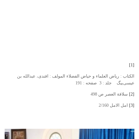
[1]
الکتاب : ریاض العلماء و حیاض الفضلاء المولف : افندی، عبدالله بن
عیسی‌بیگ جلد : 3 صفحه : 191
[2]
سلافة العصر ص 498
[3]
امل الامل 2/160
رؤية المزيد من الأخبار