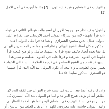
و التهذيب في المنطق و غير ذلك-انتهى .
[2]
هذا ما أورده في أمل الامل .
[3]
و أقول: و فيه نظر من وجوه: الاول ان اسم والده هو-الخ. الثاني في قوله
«انه قرأ عليهما» لانه من شركاء المولى أحمد الاردبيلي في القراءة على
المولى جمال الدين محمود الشيرازي، و هما قد قرآ على المولى احمد
المذكور و كان أستاد الشيخ البهائي و نظرائه، و هما من المعاصرين للبهائي
بل بقيا بعده أيضا، فكيف يصح قراءته عليهما. فتأمل. و لو صح فلعله قرأ
عليهما في العلوم الشرعية و قرءا عليه في العلوم العقلية، و نظير هذا
السهو قد تقدم من الشيخ المعاصر في ترجمة العلامة بالنسبة الى الخواجة
نصير الدين الطوسي. و لا يبعد أن يكون المولى عبد اللّه الذي قرأ عليهما
هو التستري المذكور سابقا. فلاحظ.
و ان كان فيه أيضا بعد. الثالث في نسبة شرح القواعد في الفقه اليه، لان
الظاهر أنه لم يؤلف شرح القواعد و انما هو للمولى عبد اللّه التستري كما
مر. الرابع في نسبة التهذيب في المنطق اليه و انما هو للعلامة التفتازاني،
و لهذا المولى حاشية عليه معروفة. اللهم الا أن يقال الغلط من الناسخ، أو