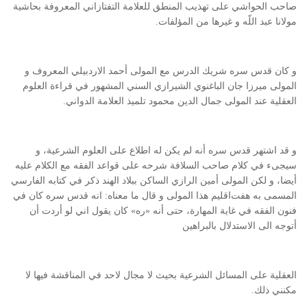
صاحب الحواشي على تهذيب المنطق للعلامة التفتازاني المعروفة بحاشية
مولانا عبد اللّه و غيرها من المؤلفات.
و كان قدس سره شريك الدرس مع المولى أحمد الاردبيلي المعروف و
المولى ميرزا جان الباغنوي الشيرازي السني المشهور في قراءة العلوم
العقلية عند المولى جمال الدين محمود تلميذ العلامة الدواني.
و قد اشتهر قدس سره أنه لم يكن له اطلاع على العلوم الشرعية، و
سيجىء في كلام صاحب السلافة شرحه على قواعد الفقه مع الكلام عليه
أيضا، و لكن المولى أمين الرازي الساكن ببلاد الهند ذكر في كتابه الفارسي
المسمى به هفت‌اقليم هذا المولى و قال ما معناه: انه قدس سره كان في
فنون الفقه في غاية المهارة، حتى أنه «ره» كان يقول اني لو أردت أن
أتوجه الى الاستدلال بالبراهين
العقلية على المسائل الشرعية بحيث لا مجال لاحد في المناقشة فيها لا
مكنني ذلك.