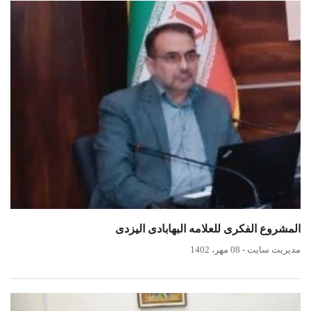
المشروع الفکری للعلامه البهابادی الیزدی
مدیریت سایت
-
08 مهر، 1402