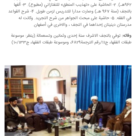
962هـ). 2- الحاشية على «تهذيب المنطق» للتفتازاني (مطبوع). 3- ألفها
بالنجف (سنة 967 هـ) وصارت مدارا للتدريس لزمن طويل. 4- شرح القواعد
في الفقه. 5- حاشية على مبحث الجواهر من شرح التجريد. وكانت له
مدرستان دينيتان إحداهما في النجف ، والاخرى في أصفهان.
وفاته:
توفي بالنجف الاشرف سنة إحدى وثمانين وتسعمائة.(ينظر: موسوعة
طبقات الفقهاء ج11/رقم الترجمة6829، وموسوعة طبقات الفقهاء ج10/133)
رؤية المزيد من الأخبار