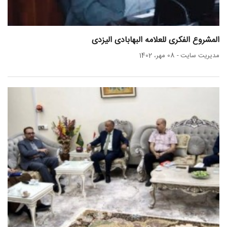
المشروع الفکری للعلامه البهابادی الیزدی
مدیریت سایت
-
08 مهر، 1402