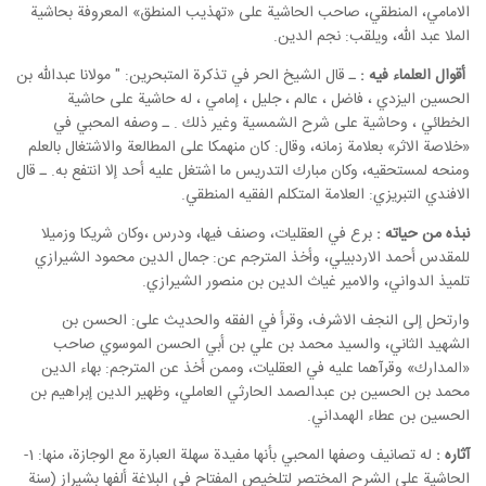
الامامي، المنطقي، صاحب الحاشية على «تهذيب المنطق» المعروفة بحاشية
الملا عبد الله، ويلقب: نجم الدين.
أقوال العلماء فيه :
ـ قال الشيخ الحر في تذكرة المتبحرين: " مولانا عبدالله بن
الحسين اليزدي ، فاضل ، عالم ، جليل ، إمامي ، له حاشية على حاشية
الخطائي ، وحاشية على شرح الشمسية وغير ذلك . ـ وصفه المحبي في
«خلاصة الاثر» بعلامة زمانه، وقال: كان منهمكا على المطالعة والاشتغال بالعلم
ومنحه لمستحقيه، وكان مبارك التدريس ما اشتغل عليه أحد إلا انتفع به. ـ قال
الافندي التبريزي: العلامة المتكلم الفقيه المنطقي.
نبذه من حياته :
برع في العقليات، وصنف فيها، ودرس ،وكان شريكا وزميلا
للمقدس أحمد الاردبيلي، وأخذ المترجم عن: جمال الدين محمود الشيرازي
تلميذ الدواني، والامير غياث الدين بن منصور الشيرازي.
وارتحل إلى النجف الاشرف، وقرأ في الفقه والحديث على: الحسن بن
الشهيد الثاني، والسيد محمد بن علي بن أبي الحسن الموسوي صاحب
«المدارك» وقرآهما عليه في العقليات، وممن أخذ عن المترجم: بهاء الدين
محمد بن الحسين بن عبدالصمد الحارثي العاملي، وظهير الدين إبراهيم بن
الحسين بن عطاء الهمداني.
آثاره :
له تصانيف وصفها المحبي بأنها مفيدة سهلة العبارة مع الوجازة، منها: 1-
الحاشية على الشرح المختصر لتلخيص المفتاح في البلاغة ألفها بشيراز (سنة