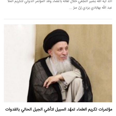
أکّد آية الله بشير النجفي خلال لقائه بأعضاء وفد المؤتمر الدولي لتکريم الملا
عبد الله بهابادي يزدي إنّ سرّ ...
مؤتمرات تکريم العلماء تمهّد السبيل لتأسّي الجيل الحالي بالقدوات