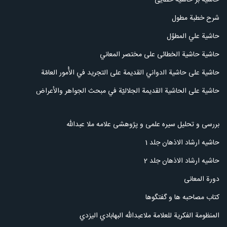
شرح خطبة مطول
حاشية علي المطوّل
حاشیة حاشیة الخطائی علی مختصر المعاني
ﺣﺎﺷﻴﺔ علی ﺣﺎﺷﻴﺔ ﺍﻟدوﺍﻧﻲ ﺍﻟﻘﺪﻳﻤﺔ علی ﺍﻟﺘﺠﺮﻳﺪ في الأُمور العامّة
حاشية على الحاشية القديمة الجلاليّة في مبحث الجواهر والأعراض
بررسی و تحلیل سیره علمی و پژوهشی علامه ملا عبدالله
حاشیه ارشاد الاذهان جلد 1
حاشیه ارشاد الاذهان جلد 2
دورة المعانی
کتاب مصاحبه ها و گفتگوها
المنظومة الفكرية للعلامة ملاعبدالله البهابادي اليزدي