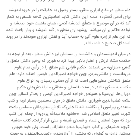
علم منطق در مقامِ ابزاری متقن، بستر وصول به حقیقت را در حوزه اندیشه
برای آدمی گسترده است. این دانش شاید اساسی­ترین شاخه فلسفی به شمار
آید که در آن موضوع یا متعلَّق اندیشه آدمی، همان ماهیت خود اندیشه و
قواعد حاکم بر آن می­باشد. ریشه­داری منطق در کُنه اندیشه و زبان باعث شده
که این علم از زمره علوم آلی به حساب آید و نقش ابزاری سودمند را در روند
استدلال صحیح داشته باشد.
در میان اندیشمندان و دانشمندان مسلمان نیز دانش منطق، بعد از توجه به
حکمت مشاء ارزش و اعتبار بالایی پیدا کرد به‌طوری که برخی دانش منطق را
گاهی «میزان» می‌نامیدند. حکیم فارابی علم منطق را در رأس تمام علوم
می‌دانست و دانشی‌مردی چون خواجه نصیرالدین طوسی اعتقاد دارد: علم
منطق شناختن معنی‌هایی است که از آن معانی، رسیدن به انواع علوم
مکتسب، ممکن باشد. در سنت فلسفی و منطقی ما با تلاش‌های حکیم
دوران‌ها، ابن‌سینا و همینطور خواجه نصیر‌الدین توسی و بعد‌تر کسانی چون
علامه قطب‌الدین شیرازی، دانش منطق در میان مسلمین بسیار فربه و کتب
متعددی پیرامون آن نگاشته شد تا جایی‌که تلاش منطق‌دانان مسلمان باعث
شهرت تعبیر منطق اسلامی شد.
«حاشیه ملاعبدالله یزدی»
از جمله این کتب
بود که مورد استقبال علماء و فضلای شیعه و سنی قرار گرفت. کتاب حاشیه
اگرچه حاشیه‌ای بر کتاب
«تهذیب‌المنطق»
تفتازانی است، ولی خود هویتی
مستقل دارد؛ به گونه‌ای که بخشی از آوازه‌مندی
«تهذیب‌المنطق»
به جهت