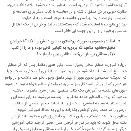
آوازه
«حاشیه ملاعبدالله یزدی»
است. به باور بنده
«حاشیه ملاعبدالله یزدی»
،
نظارت خوبی بر کل منطق داشته و در مقایسه با کتب دیگر برای مطالعه و
تدریس اولویت دارد؛ زیرا متن حاشیه نه موجز است و نه از عبارت
‌پردازی‌های بیجا استفاده شده که خسته‌کننده باشد و در کل از یک اعتدال
مناسبی برخوردار و از این جهت نیز فاخر است.
لطفا در خصوص ضرورت پرداختن به این دانش و اینکه آیا خواندن
دقیق«حاشیه ملاعبدالله یزدی» به تنهایی کافی‌ بوده و ما را از کتب
دیگر منطقی بی‌نیاز می‌کند، مطالبی بیان بفرمایید؟
درباره ضرورت منطق سخن بسیار است، ولی همین مقدار بس که اگر منطق
خطاسنج اندیشه قلمداد شود در مورد ضرورت یادگیری آن بحثی نیست؛ چرا
که اندیشه صحیحی بدون عبور از فیلتر منطق وجود نخواهد داشت و در واقع
هر علمی که از روش استدلالی بهره می‌برد، وامدار منطق خواهد بود. در عموم
حوزه‌های علمیه به آموزش یک کتاب منطقی اعم از شرح
منظومه، حاشیه
ملاعبدالله یزدی، المنطق
علامه مظفر و ... بسنده می‌شود. به باور بنده این
شیوه مبتلا به نقیصه اساسی است؛ زیرا طلبه باید حجم عظیمی از مطالب
درسی را در مدت زمان کوتاهی بگذراند و این به لحاظ آموزشی نتیجه
مطلوبی نخواهد داشت. بنابراین طلاب و دانش‌پژوهان محترم نباید از این
نکته غافل شوند که باید در کنار فراگرفتن متن اصلی از چند کتاب آموزشی
دیگر بهره‌مند گردید. خصوصاً که برخی از کتب منطقی متداول به برخی از