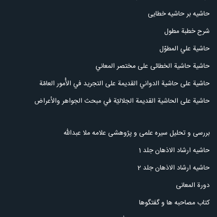
حاشیه بر حاشیه خطایی
شرح خطبة مطول
حاشية علي المطوّل
حاشیة حاشیة الخطائی علی مختصر المعاني
ﺣﺎﺷﻴﺔ علی ﺣﺎﺷﻴﺔ ﺍﻟدوﺍﻧﻲ ﺍﻟﻘﺪﻳﻤﺔ علی ﺍﻟﺘﺠﺮﻳﺪ في الأُمور العامّة
حاشية على الحاشية القديمة الجلاليّة في مبحث الجواهر والأعراض
بررسی و تحلیل سیره علمی و پژوهشی علامه ملا عبدالله
حاشیه ارشاد الاذهان جلد 1
حاشیه ارشاد الاذهان جلد 2
دورة المعانی
کتاب مصاحبه ها و گفتگوها