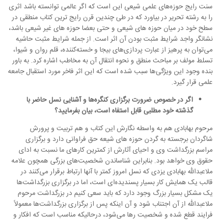
سنت رایج حوزه‌های علمی شیعی این است که اگر عالمی توانسته باشد اثری
را به رشته تحریر در بیاورد که در طی چندین قرن رایج ترین کتاب منطقی در
سطح خود در میان حوزه های شیعی و حتی بعضا حوزه های غیر شیعی باشد،
نشانگر واجد شرایط مثبت بودن آن اثر است. از جمله شرایط مثبت حاشیه
می‌توان به پرهیز از عبارت ‌پردازی‌های بیجا و خسته‌کننده، قلم روان و شیوا،
تسلط مولف بر مباحث منطق و نحوه انتقال آن به مخاطب اشاره کرد. به باور
بنده وجود این ویژگی‌ها سبب شده است که این اثر فاخر مورد استقبال جامعه
علمی قرار گیرد.
اگر در خصوص ضرورت برگزاری کنگره‌ها و آشنایی نسل حاضر با
گذشته خود مطلبی قابل استفاه است، بیان بفرمایید؟
مرحوم بهابادی هم به واسطه نگارش این کتاب و هم تربیت و پرورش
شاگردان برجسته به گردن حوزه های شیعه حق فراوانی دارد و برگزاری
مراسم بزرگداشت وی و احیای آثارش از کمترین کارهای ما نسبت به ادای
حقوق وی خواهد بود. بنابراین شناساندن شخصیت‌های بزرگی همچون علامه
ملاعبدالله بهابادی یزدی که نسل امروز کمتر با آنها ارتباط برقرار می‌کنند در
قالب یک همایش کار بسیار پسندیده‌ای است، اما در برگزاری بزرگداشت‌ها
یک مشکل بسیار بزرگ وجود دارد که باید سعی کنیم در بزرگداشت مرحوم
ملاعبدالله از آن اجتناب شود و آن اینکه پس از برگزاری بزرگداشت‌ها معمولاً
فرایند قطع ‌شده و شخصیت رها می‌شود، درحالی­که مناسب است که افکار و