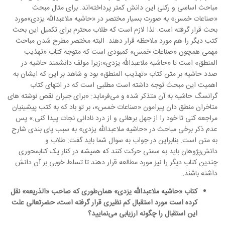
مباحث اساسی و رکنی این دانش کمتر پرداخته‌اند. برای مثال مبحث
«صناعات خمس»
به صورت بسیار مختصر در
«حاشیه ملاعبدالله یزدی»
مورد
بحث قرار گرفته است. لذا لازم است که طلاب محترم برای تکمیل این بحث
کتب دیگر را هم مورد ملاحظه قرار دهند. البته مختصر مطرح شدن مباحث
مهمی همچون
«صناعات خمس»
کمبودی است که متوجه کتاب
«تهذیب
المنطق»
است تا
«حاشیه ملاعبدالله یزدی»؛
زیرا مولف دانشمند حاشیه در
صدد حاشیه بر متن کتاب
«تهذیب المنطق»
بود و شاهد بر این که ایشان به
اهمیت این مبحث توجه داشته است مطلبی است که در انتهای کتاب
گرانسگ حاشیه به آن متذکر شده و می‌فرماید: «برای جبران نقص نوشته های
متاخران منطق دان پیرامون
«صناعات خمس»
، بر تو باد که به کتب پیشینیان
مراجعه کنی تا خود را از جهل برهانی و از درد نادانی نجات پیدا کنی.» پس
عدم ذکر برخی مباحث در
«حاشیه ملاعبدالله یزدی»
به سبب پای بندی شارح
به متن است. بنابراین در جواب به سوال شما باید گفت: طلاب و
دانش‌پژوهان باید به سمتی حرکت کنند که همیشه در کنار یک کتاب­محوری
چندین کتاب دیگر را نیز مورد مطالعه قرار دهند تا تسلط خوبی بر آن دانش
داشته باشند.
کتاب «حاشیه ملاعبدالله یزدی» همان‌طوری که صاحب «الذریعه» نقل
کرده است مورد استقبال کم نظیری قرار گرفته است، حضرتعالی علت
این استقبال را چگونه ارزیابی می‌نمایید؟