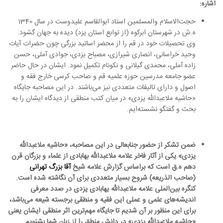
اشاره:
حجت‌الاسلام والمسلمین استاد ابوالقاسم علیدوست در سال 1340
ه.ش در شهرستان ابرکوه (از توابع استان یزد) دیده به جهان گشود.
وی تحصیلات خود در قم را از محضر اساتید بزرگی چون حضرات آیات
وحید خراسانى، انصارى شیرازى، مصباح یزدى، جوادى آملى، حسن
زاده آملى، محمدى گیلانى و نکونام تکمیل نمود. ایشان در حال حاضر
عضو جامعه مدرسین حوزه علمیه قم و صاحب کرسی خارج فقه و
اصول و دارای تالیفات متعددی نیز می‌باشند. در این مصاحبه جایگاه
«حاشیه ملاعبدالله یزدی»
در میان کتب منطقی از دیدگاه ایشان را به
بحث و گفتگو نشسته‌ایم.
ضمن تشکر از حضور جنابعالی در این مصاحبه،
«حاشیه ملاعبدالله
یزدی»
یکی از آثار فاخر علامه ملاعبدالله بهابادی از علماء و بزرگان قرن
دهم ه.ق است که براساس گزارش علامه شیخ
آقا بزرگ تهرانی
(صاحب الذریعه) شروح بسیار متعددی برای آن نگاشته شده است.
کنگره بین‌الملی علامه ملاعبدالله یهابادی یزدی در صدد معرفی
اندیشه‌های علمی و عملی این فقیه و منطقی برجسته شیعه می‌باشد،
برای این منظور بر آن شدیم تا جایگاه مهم‌ترین اثر منطقی ایشان یعنی
«حاشیه ملاعبدالله یزدی»
در دانش منطق را از زبان شما بشنویم.