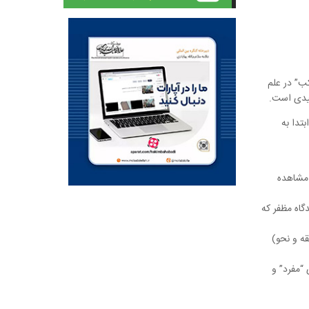
ب” در علم
لیدی است.
تدا به
 مشاهده
گاه مظفر که
ه و نحو)
“مفرد” و