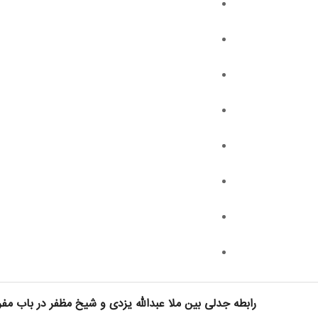
رابطه جدلی بین ملا عبدالله یزدی و شیخ مظفر در باب مف