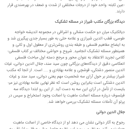
-عین ثابته- واحد خود از درجات مختلفی از شدت و ضعف در بهره‌مندی قرار
دارند.
دیدگاه بزرگان مکتب شیراز در مسئله تشکیک
دیالکتیک میان دو حکمت مشائی و اشراقی در مجموعه اندیشه خواجه
طوسی، قطب الدین شیرازی و علامه حلی به طور بسیار جدی پیگیری شد و
به ایضاح مفاهیم فلسفی و طبقه بندی روشن‌تری از معقول اول و ثانی و
همینطور مسئله تشکیک انجامید. شروح و حواشی مختالف بر کتاب فلسفی-
کلامی تجرید الاعتقاد به عنوان محور و مرجع دسته اول مباحث فلسفی
انعکاسی دقیق از دیدگاه‌های بزرگانی چون سید سند، جلال الدین دوانی، غیاث
الدین منصور دشتکی، قوشچی و علامه بهابادی و .... است. از انجا که مکتب
شیراز بیشتر بر حول آرای سه شخصیت مهم یعنی دوانی، سید سند و غیاث
الدین دشتکی است بنابراین روشن است که نظر نهایی علامه بهابادی نیز می­
بایست از تأمل در آرای این سه به دست آید. از این رو ابتدا دیدگاه سه
فیلسوف درباره مسئله اصالت ماهیت یا اصالت وجود استخراج و سپس در
پرتو آن تأملات مسئله تشکیک بررسی خواهد شد.
جلال الدین دوانی
رجوع به آثار دوانی نشان می دهد او از دیدگاه خاصی از اصالت ماهیت
حمایت می‌کند. به نظر می رسد این نظریه حاصل مبانی عرفانی- اشراقی به