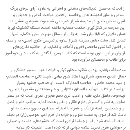
از آنجاکه ماحصل اندیشه‌های مشائی و اشراقی به علاوه آرای عرفای بزرگ
اسلامی و سایر اندیشه های برخاسته از فضای مباحث کلامی و حدیثی و
فقهی به طور جدی در مدرسه شیراز همرسانی شده بود، همچنین نقشی که
این مدرسه در شکل‌گیری حکمت متعالیه داشته است، مسئله تشکیک نیز با
همان دلایلی که قبلاً بیان شد، به یکی از مسائل مهم در میان حکمای شیراز
تبدیل شد. سنت خاص مدرسه شیراز علاوه بر تدریس متون اصلی- به واسطه
در اختیار گذاشتن ماحصل آخرین تأملات و تضارب آرا- حاشیه نگاری‌های
فراوان بر این متون بوده است که کتاب درسی را گاهی به کتاب های خودآموز
برای طلاب و محصلان درآورده بود.
ملاعبدالله بهابادی یزدی، شاگرد محقق کرکی، غیاث الدین منصور دشتکی و
جمال الدین محمود شیرازی، استاد شیخ بهایی، شهید ثانی – صاحب المعالم-
و سید محمد عاملی- صاحب المدارک- است. او صاحب حاشیه بسیار
ارزشمند بر کتاب التهذیب المنطق تفتازانی و هم مباحثه‌ای مقدس اردبیلی،
فیلسوف، منطق دان، فقیه و ادیب قرن دهم هجری قمری است که در عصر
صفوی به نشر و گسترش علوم عقلی و نقلی همت گمارد. مراتب علم و فضل
او و همچنین رابطه نزدیک و همراه با احترام سلاطین صفوی نسبت به او
باعث شد از سوی به سمت متولی و خزانه‌دار حرم امیرالمومنین(ع) در نجف
اشرف گماشته شود . او از جمله افرادی است که حاشیه‌های عالمانه و عمیقی
بر حواشی شرح تجرید علامه دوانی ارائه کرده است. اهمیت کار علامه