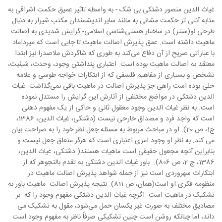
غیاث الدین منصور دشتکی بی شک - به واسطه تاثیر عمیق حکمت اشراقی به
مثابه آنتی تز حکمت مشائی به مانند سایر اندیشمندان مکتب شیراز به دنبال
طرحی نو(سنتز) در ساختار هستی‌شناسی اسلامی- گرایش شدیدی به اصالت
ماهیت داشته است. عمق پذیرش اصالت ماهیت تا جایی است که میرداماد
با عباراتی صریح از آن دفاع می‌کند به طوری که شاگردش ملاصدرا نیز ابتدا
معتقد به اصالت ماهیت بوده است. اعتباری پنداشتن وجود، وحدت، شیئیت،
تشخص و بسیاری از مفاهیم فلسفی که از ابتکارات خواجه طوسی و علامه
حلی بوده است راهی جز پذیرش اصالت در ماهیت باقی نمی‌گذاشت. غیاث
الدین دشتکی در مواضع مختلفی از آثارش این گرایش را مستدل نموده
است. به نظر غیاث الدین وجود معقول ثانی و حاکی از یک مفهوم ذهنی
است که واجد فرد و مصداق خارحی نیست (دشتکی، غیاث الدین، 1386،
ج1، ص 20). او در مباحث مربوط به مسئله جعل نظر خود را به صراحت بیان
می کند. به نظر او وجود امری اعتباری است که هرگز متعلق جعل نیست و
بنابراین آنچه مجعول حقیقی است ماهیات هستند( دشتکی، غیاث الدین،
1386، ج 2، ص 806). باور غیاث الدین دشتکی به تقدم بالتجوهر که از
ابتکارات سهروردی است نیز از جمله شواهد پذیرش اصالت ماهیت در
منظومه فکری او است(همان، ص 811). نتیجه پذیرش اصالت ماهیت باور به
تشکیک در ماهیت است. اگرچه غیاث الدین دشتکی مفهوم وجود را که بر
مصادیق مختلف به صورت غیر یکسان حمل می‌شود، مقول به تشکیک می
داند، اما چنانکه روشن است چنین تشکیکی صرفاً ناظر به مفهوم وجود است