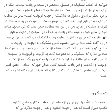
می‌کند که اساساً تشکیک در مشتقّ، منحصر در شدت و زیادت نیست، بلکه در
اوّلیّت و اولویّت نیز جاری است. به نظر ملاعبدالله تمام اقسامِ سبقت [فردی
بر فرد دیگر در امری]، مقول به تشکیک از جهت اولویّت است؛ بنابراین سبقت
در علیّت و در طبع اولی هستند در مفهوم سبقت، از سبقت در رتبه، سبقت در
شرف و سبقت در زمان، زیرا در این سه سبقت، جایز است که فردِ سابق، متاخر
شود یا سابق خود به عینه متاخر باشد، بر خلاف دو سبقتِ در علیّت و طبع.
[13]
ملا عبدالله یزدی در آخرین عبارت رساله تشکیک می گوید: بنا بر آن چه
در بالا گفته شد، منافاتی بین تقسیم ثنائیِ تشکیک به اوّلیّت و اولویّت با
مندرج کردنِ شدت و زیادت تحت مقوله اوّلیّت نیست. همچنین این موضوع
منافاتی ندارد که تشکیک را به نحو سه گانه، به اوّلیّت و اولویّت و اشدیّت
تقسیم کنیم. و نیز منافاتی ندارد که تشکیک را به نحو چهارگانه به اوّلیّت و
اولویّت و اشدیّت و نیز زیادت تقسیم کنیم، همان طور که استاد – منظور امیر
غیاث الدین منصور دشتکی- در ابتدای کتاب
الحاشیه
به این نکته اشاره کرده
است.
نتیجه گیری
علامه ملا عبدالله بهابادی یزدی از جمله افراد صاحب نظر و جامع الاطرف
مکتب شیراز است که هم از حیث اساتید و هم از جهت شاگردانی که