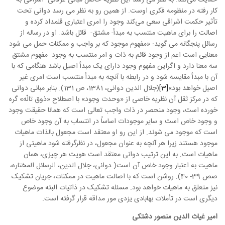
کار رفته در منظومه فکری اوست. از همین رو به نظر می رسد دوانی تحت
تأثیر حکمت اشراقی سعی می‌کند وجود را امری اعتباری قلمداد کرده و
اصالت را برای ماهیت منتسب به مبدأ- مشتق- قائل باشد. او در رساله از
رسائل پنجگانه می گوید:
«مفهوم موجود که بر واجب و ممکنات حمل می شود
معنایی است اعم از وجود قائم به ذات و امر منتسب به وجود. مفهوم مشتق
سه معنا دارد و اگراین مفهوم وجود دارای یک مبدأ اصیل باشد هنگامی که با
آن با مبدأ مقایسه شود و در رابطه با آنچه به مبدأ منتسب است امری غیر
اصیل خواهد بود
»
[3]
(جلال الدین دوانی، 1381، ص 131). بنابر مبانی دوانی
که در مرکز ثقل آن نظریه خاصی از «وحدت وجود» با اصطلاح «ذوق تالّه» گره
خورده است، وجود منحصر در ذات واجب تعالی است که همانا حقیقت وجود
و وجود خاص است و سایر موجودات اساساً در انتساب به آن وجود خاص
است که موجود می شوند. از این رو او معتقد است مجعول بالذات ماهیات
موجود هستند زیرا هر آنچه به عنوان مجعول، در نظرگرفته شود ماهیتی از
ماهیات است. به این ترتیب دوانی معتقد است هویت هر چیزی، همان
ماهیت به اعتبار وجود خاص آن است( دوانی، جلال الدین، الرسائل المختاره،
صص 39- 40). روشن است که با اصالت ماهیت در ممکنات، جریان تشکیک
نیز متعلق به ماهیات خواهد بود. مسئله تشکیک در ذاتیات البته موضوع
دیگری است در تأملات بهابادی یزدی مور مداقه قرار گرفته است.
امیر غیاث الدین منصور دشتکی