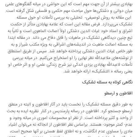
بهابادی بیشتر از آن جهت مهم است که این حواشی در میانه گفتگوهای علمی
میان دوانی و دشتکی‌ها حول مباحث مهم حکمی و فلسفی شکل گرفته است.
این مقاله به روش توصیفی- تحلیلی به بررسی تأملات او حول مسئله
تشکیک می‌پردازد. فرض مقاله این است که علامه بهابادی متأثر از حکمت
اشراق و استاد خود غیاث الدین دشتکی اولاً اصالت الماهوی است و ثانیاً به
تبع چنین دیدگاهی تشکیک در ماهیات را قابل دفاع می داند. در مقاله ابتدا
به مسئله اصالت ماهیت در اندیشه‌های اشراقی به ویژه مکتب شیراز و به
طور خاص غیاث الدین دشتکی پرداخته خواهد شد. سپس از طریق استنطاق
از نوشته‌های ملاعبدالله نظر نهایی را او استخراج می‌کنیم. در میانه بررسی
تأملات لاعبدالله بهابادی یزدی اندکی نیز شرح زندگی علمی او و اثر خاص او
یعنی رساله « التشکیک» ارائه خواهد شد.
نگاهی کوتاه به مسئله تشکیک
افلاطون و ارسطو
به طور دقیق مسئله تشکیک را نخست باید در آثار افلاطون و البته در منطق
ارسطو جستجو کرد. افلاطون در رساله پارمندیس در کنار نظریه ایده‌ به بحث
از واحد و کثیر پرداخته است. از نظر او محسوسات اموری در میانه وجود و
عدم- کمتر موجود- هستند. براساس نظر افلاطون از انجاکه نه می‌توان اشیاء
مادی را مساویِ عدم انگاشت، و نه اطلاقِ لفظِ هستی بر آنها صحیح است،