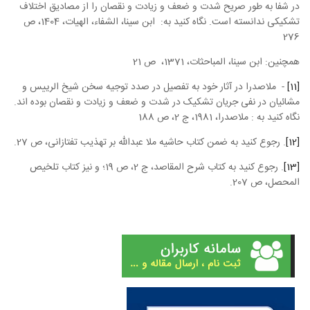
در شفا به طور صریح شدت و ضعف و زیادت و نقصان را از مصادیق اختلاف
تشکیکی ندانسته است. نگاه کنید به: ابن سینا، الشفاء، الهیات، 1404، ص
276
همچنین: ابن سینا، المباحثات، 1371، ص 21
[11]
- ملاصدرا در آثار خود به تفصیل در صدد توجیه سخن شیخ الرییس و
مشائیان در نفی جریان تشکیک در شدت و ضعف و زیادت و نقصان بوده اند.
نگاه کنید به : ملاصدرا، 1981، ج 2، ص 188
[12]
. رجوع کنید به ضمن کتاب
حاشیه ملا عبدالله
بر
تهذیب
تفتازانی، ص 27.
[13]
. رجوع کنید به کتاب
شرح المقاصد
، ج 2، ص 19؛ و نیز کتاب
تلخیص
المحصل
، ص 207.