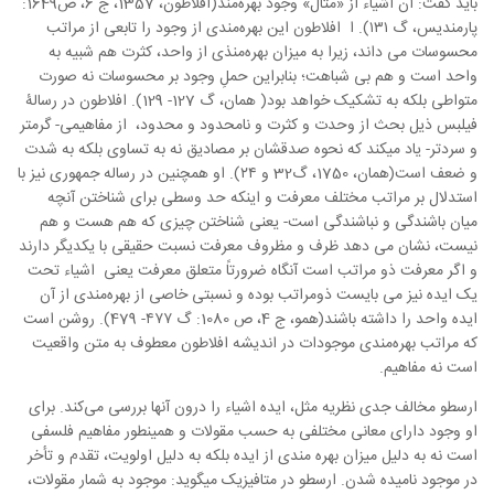
باید گفت: آن اشیاء از «مثال» وجود بهره‌مند(‌افلاطون، 1357، ج 6، ص1649:
پارمندیس، گ ۱۳۱). ا افلاطون این بهره‌مندی از وجود را تابعی از مراتب
محسوسات می داند، زیرا به میزان بهره‌منذی از واحد، کثرت هم شبیه به
واحد است و هم بی شباهت؛ بنابراین حملِ وجود بر محسوسات نه صورت
متواطی بلکه به تشکیک خواهد بود( همان، گ 127- 129). افلاطون در رسالۀ
فیلبس ذیل بحث از وحدت و کثرت و نامحدود و محدود، از مفاهیمی- گرمتر
و سردتر- یاد می­کند که نحوه صدقشان بر مصادیق نه به تساوی بلکه به شدت
و ضعف است(همان، 1750، گ32 و ۲۴). او همچنین در رساله جمهوری نیز با
استدلال بر مراتب مختلف معرفت و اینکه حد وسطی برای شناختن آنچه
میان باشندگی و نباشندگی است- یعنی شناختن چیزی که هم هست و هم
نیست، نشان می دهد ظرف و مظروف معرفت نسبت حقیقی با یکدیگر دارند
و اگر معرفت ذو مراتب است آنگاه ضرورتاً متعلق معرفت یعنی اشیاء تحت
یک ایده نیز می بایست ذومراتب بوده و نسبتی خاصی از بهره‌مندی از آن
ایده واحد را داشته باشند(همو، ج 4، ص 1080: گ ۴۷۷- 479). روشن است
که مراتب بهره‌مندی موجودات در اندیشه افلاطون معطوف به متن واقعیت
است نه مفاهیم.
ارسطو مخالف جدی نظریه مثل، ایده اشیاء را درون آنها بررسی می‌کند. برای
او وجود دارای معانی مختلفی به حسب مقولات و همینطور مفاهیم فلسفی
است نه به دلیل میزان بهره مندی از ایده بلکه به دلیل اولویت، تقدم و تأخر
در موجود نامیده شدن. ارسطو در متافیزیک می­گوید: موجود به شمار مقولات،