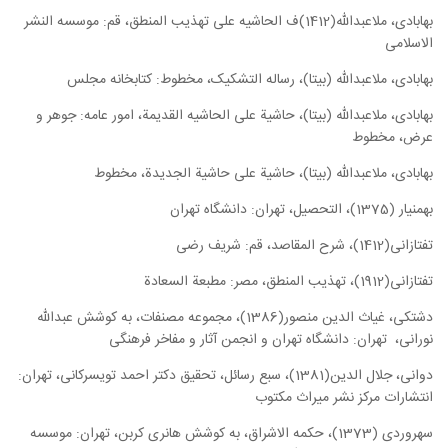
بهابادی، ملاعبدالله(1412)ف الحاشیه علی تهذیب المنطق، قم: موسسه النشر
الاسلامی
بهابادی، ملاعبدالله (بیتا)، رساله التشکیک، مخطوط: کتابخانه مجلس
بهابادی، ملاعبدالله (بیتا)، حاشیة علی الحاشیه القدیمة، امور عامه: جوهر و
عرض، مخطوط
بهابادی، ملاعبدالله (بیتا)، حاشیة علی حاشیة الجدیدة، مخطوط
بهمنیار (1375)، التحصیل، تهران: دانشگاه تهران
تفتازانی(1412)، شرح المقاصد، قم: شریف رضی
تفتازانی(1912)، تهذیب المنطق، مصر: مطبعة السعادة
دشتکی، غیاث الدین منصور(1386)، مجموعه مصنفات، به کوشش عبدالله
نورانی، تهران: دانشگاه تهران و انجمن آثار و مفاخر فرهنگی
دوانی، جلال الدین(1381)، سبع رسائل، تحقیق دکتر احمد تویسرکانی، تهران:
انتشارات مرکز نشر میراث مکتوب
سهروردی (1373)، حکمه الاشراق، به کوشش هانری کربن، تهران: موسسه