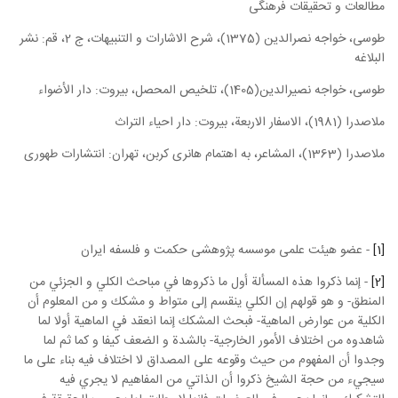
مطالعات و تحقیقات فرهنگی
طوسی، خواجه نصرالدین (1375)، شرح الاشارات و التنبیهات، ج 2، قم: نشر
البلاغه
طوسی، خواجه نصیرالدین(1405)، تلخیص المحصل، بیروت: دار الأضواء
ملاصدرا (1981)، الاسفار الاربعة، بیروت: دار احیاء التراث
ملاصدرا (1363)، المشاعر، به اهتمام هانری کربن، تهران: انتشارات طهوری
[1]
- عضو هیئت علمی موسسه پژوهشی حکمت و فلسفه ایران
[2]
- إنما ذكروا هذه المسألة أول ما ذكروها في مباحث الكلي و الجزئي من
المنطق- و هو قولهم إن الكلي ينقسم إلى متواط و مشكك و من المعلوم أن
الكلية من عوارض الماهية- فبحث المشكك إنما انعقد في الماهية أولا لما
شاهدوه من اختلاف الأمور الخارجية- بالشدة و الضعف كيفا و كما ثم لما
وجدوا أن المفهوم من حيث وقوعه على المصداق لا اختلاف فيه بناء على ما
سيجي‏ء من حجة الشيخ ذكروا أن الذاتي من المفاهيم لا يجري فيه