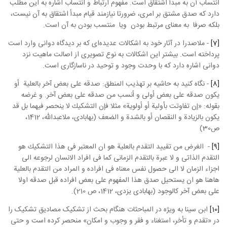
انتساب آن به مبدأ اشتقاق است. مفهوم ارتباط و انتساب اشاره به این مطلب
دارد که صدق مشتق بر امری، ضرورتا نیازمند قیام مبدأ اشتقاق به آن نیست،
بلکه صرفا به معنای مرتبط بودن ویا منتسب بودن به آن است.
[7]
- ملاصدرا در آثار خود به اشکالات عدیده‌ای که بر دیدگاه دوانی وارد است
پرداخته است. بیشتر این اشکالات به نوع تصویری از اصالت ماهیت نزد
دوانی اشاره دارد که با وحدت وجود و توحید در ناسازگاری است.
[8]
- نگاه کنید به حاشیه بر تهذیب المنطق:‌ صدقه على بعض آخر بالعلية أو
يكون صدقه على بعض أولى و أنسب من صدقه على بعض آخر. و غرضه
بقوله: «إن تفاوتت بأولية أو أولوية» مثلا فإن التشكيك‏ لا ينحصر فيهما بل قد
يكون بالزيادة و النقصان أو بالشدة و الضعف‏ (بهابادی، ملاعبدالله، 1412،
ص30)
[9]
- الغرض من تقييد التقدم بالعلية هو ان المعتبر فى هذا التشكيك هو
التقدم الذاتى و لا عبرة بالتقدم الزمانى كما فى افراد الانسان لرجوعه الى
اجزاء الزمان لا الى حصول نفس معناه فى افراده و المراد من التقدم بالعلية
هاهنا هو ان يستحيل صدق هذا المفهوم على بعض افراده قبل صدقه اولا
على بعض آخر كالوجود (بهابادی یزدی، 1412، ص 210).
[10]
ابن سینا به ویژه در المباحثات هنگام بحث از تشکیک مصادیق تشکیک را
در «تقدم و تأخر، استغناء و فقر و وجوب و امکان» منحصر کرده است و حتی