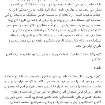
مقاله حاضر به بررسی تأملات علامه بهابادی در مسئله تشکیک پرداخته و
نشان می دهد علامه بهابادی مانند استاد خود غیاث الدین دشتکی قائل به
اصالت ماهیت است. از تأملات او در مسئله جریان تشکیک در ذاتیات روشن
است که این مسئله محل نزاع بوده و نزد برخی از حکما نیز قابل دفاع بوده
است. با این وجود علامه بهابادی از دیدگاه مشائیان دفاع نموده و ضمن نفی
تشکیک در ذاتیات، قایل به انحصار تشکیک در اختلاف صدق مشتق بر
مصادیق است. مقاله به صورت تحلیلی دیدگاه علامه بهابادی را در مسئله
تشکیک و در نزاع میان غیاث الدین دشتکی و علامه دوانی مورد بررسی و
داوری قرار می دهد.
کلید واژه
: اصالت ماهیت، اصالت وجود، بهابادی یزدی، تشکیک، غیاث الدین
دشتکی
مقدمه
اگرچه برخی به نادرست فاصله بین قرن هفتم و دهم یعنی فاصله بین خواجه
طوسی و میرداماد را دوران فترت فلسفه می دانند اما شواهد فراوان، پویایی
حکمت و فلسفه را در مدرسه شیراز نشان می دهد. علاوه بر این که سعدی و
حافظ از بزرگ ترین شاعران ایران متعلق به این دوران هستند، در علوم
مختلف عقلی و نقلی دانشمندانی مانند قاضی بیضاوی، قطب الدین شیرازی،
قاضی عضدالدین ایجی، سید شریف جرجانی، صدرالدین محمد دشتکی،