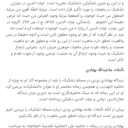
و از این رو چنین تشکیکی «تشکیک عامی» است. غیاث الدین در عبارتی
تشکیک در ماهیات را مورد تأکید قرار داده است: مرتبة العلّة أقوی من مرتبة
المعلول من حیث الوجود، و أضعفیّة مرتبة وجود العرض من حیث أنه عرض
مقیساً الی الجوهر ....(دشتکی، غیاث الدین، 1386، ج 1، ص 93). اگرچه در
این عبارت غیاث الدین از واژه « من حیث الوجود» استفاده کرده است اما
باید در نظر گرفت که از نظر او وجود معقول ثانی است و آنچه حقیقتاً در متن
واقعیت تحقق دارد ماهیت است از این رو علت و معلول هر دو ماهیت
هستند و رابطه علیت میان ماهیات جوهری جریان دارد. بنابراین ارجاع
تشکیک به حیث وجود ارجاع آن به حیثیت عرضی وجود از جهت تقدم و
تأخر است.
تأملات ملاعبدالله بهابادی
دیدگاه بهبابادی یزدی در مسئله تشکیک را باید از مجموعه آثار او به ویژه از
حاشیه التهذیب و همچنین رساله مختصر او با عنوان «التشکیک» بررسی کرد.
او در این رساله که به سبک حاشیه‌نگاری است به داوری میان دیدگاه
جلال‌الدین دوانی و غیاث الدین دشتکی پرداخته است.
پیش از آنکه تأملات علامه بهابادی یزدی درباره مسئله تشکیک را بررسی کنیم
ضروری است دیدگاه او درباره تحقق عینی ماهیت را از نظر بگذرانیم.
بهابادی یزدی در رساله « حاشية على الحاشية القديمة الجلاليّة» به صراحت