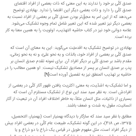
صدق کلّی بر خود را ندارند به این معنی که ذات بعضی از افراد اقتضای
صدق کلّی را دارد و ذات بعضی دیگر این اقتضا را ندارد. بهابادی توضیح
می‌دهد که از این امر به محِقّ‌تر بودن صدق کلّی بر بعضی از افراد نسبت به
بعضی دیگر نیز تعبیر شده که این تعبیر شامل تمام وجوه تشکیک می‌شود.
علامه دوانی خود نیز در کتاب حاشیه التهذیب، اولویت را به همین معنا به کار
برده است.
بهابادی در توضیح تشکیکِ به اقدمیّت می‌گوید: این به معنای آن است که
صدق کلّی بر بعضی از افراد خود، بالذات و به نحو علیّ، و نه به نحو زمانی،
مقدم باشد بر صدق کلّی بر دیگر افراد آن. برای نمونه تقدم صدق انسان بر
پدر، بر صدق انسان بر پسر از مصادیق تشکیک نیست. او همین مطالب را در
حاشیه بر تهذیب المنطق نیز به تفصیل آورده است
[9]
.
و اما تشکیک به اشدّیت، به معنی اکثریت یافتن ظهور آثار کلّی در بعضی از
افرادش است. به نظر سید سند این نوع از تشکیک مستلزم آن است که
بسیاری از ذاتیات، مثل انسان مثلاً، به خاطر اختلاف افراد آن در تبعیت از آثار
انسانیت، مقول به شدت و ضعف باشند.
مطابق با نظر سید سند که سازگار با دیدگاه بهمنیار است (بهمنیار، التحصیل،
1375، ص 418)، در این گونه تشکیک، طبیعت عام کلّی در بعضی افراد بیش
از دیگر افراد است، مثل مفهوم طویل در قیاس یک ذراع با دو ذراع و یا