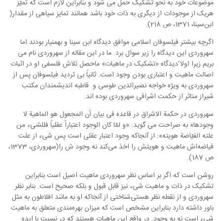
موضوعات خود به نحو تشکیک حمل می شود و بنابراین لازم است که تمیّز
هریک از موجودات از دیگری به ذات خود باشد همانند تمایز سیاهی از مقدار
(
ابن‌سینا، 1371، ص 218).
اگرچه بیشتر فیلسوفان اسلامی موافق دیدگاه ابن سینا و بهمنیار بودند اما
سهروردی این دیدگاه را زیر سوال برد. ما در این مقاله از سهروردی نام می
بریم زیرا اولا ًدیدگاه «تشکیک در ماهیات» ماحصل تلاش فلسفی او در اثبات
اصالت ماهیت و اعتباری بودن وجود است. ثانیاً بی تردید فیلسوفان پس از
سهروردی به ویژه خواجه نصیرالدین طوسی و قاطبه اندیشمندان مکتب
شیراز متاثر از حکمت اشراقی سهروردی بوده اند.
سهروردی در حکمة الاشراق در قاعده فی بیان أن المجعول هو الماهیة لا
وجودها» به صراحت می گوید: «
و لمّا کان الوجود اعتباراً عقلیاً فللشیء من
علته الفیّاضة هویته»: از آنجاکه وجود اعتبار عقلی است پس شیء از علت
فیاضه‌اش ماهیت و هویتش را اخذ می‌کند نه وجود ش را
(سهروردی، 1373،
ص 187).
روشن است که اگر بر اساس نظر سهروردی ماهیت اصیل است بنابراین
تشکیک در ذات و ماهیت شیء نیز قابل قبول و بلکه صحیح است. بنابر نظر
سهروردی و از نقطه نظر هستی‌شناختی از آنجاکه او به مانند افلاطون به مثل
باور داشته دارد بنابراین مشخص است که میزان بهره‌مندی متعلق به ماهیت
شیء است نه به وجود. در واقع این ماهیات هستند که در نسبت با ایده