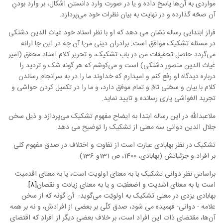
مواردی به آن‌ها پاسخ داده و یا در صورت وارد دانستن اشکال، بر وارد بودنِ
آن صحّه گذارده و در نهایت به بیان نظرات خود می‌پردازد.
فراز ابتدایی رساله نشان ‌می دهد که او با نظر استاد خود غیاث الدین دشتکی
در مسئله تشکیک موافق است: برادران دینی من! آن چه در این جا ارائه
می‌گردد حاصل تحقیقات من در باب تشکیک، و تحریر کلام استاد محقق (امیر
غیاث الدین منصور دشتکی) است و می‌کوشم که هر گونه شک و تردید را
درباره دیدگاه او رفع کنم و امیدارم که خداوند ما را در به سرانجام رساندن
کلام با بیان و سخنی تامّ و تمام موفق دارد، و ما را در تکمیل کردن حواشی و
تجرید الغواشی یاری رسانده و تایید نماید.
ملاعبدالله در این رساله ابتدا به ایضاح مفهوم تشکیک می‌پردازد و ذیل سخن
جلال الدین دوانی سه معنی از تشکیک را توضیح می دهد.
تشکیک در نظر بهابادی عبارت است از تفاوت و اختلاف در صدق مفهوم کلی
بر افراد و جزئیاتش (بهابادی، 1400، ص 131و 136).
براساس نظر دوانی تشکیک یا به معنای اولویت است، یا به معنای اقدمیت
است یا به معنای اشدیت و اضعفیّت و یا به معنای زیادت و نقصان
[8]
.
بهابادی یزدی در معنی تشکیک به اولویّت می‌گوید: آن گونه که از سخن
علامه - دوانی- فهمیده می شود، صدق کلّی بر بعضی از افرادش، و نه بر همه
آن‌ها، مقتضای ذات این افراد است، بر خلاف بعضی دیگر از افرادِ که اقتضای