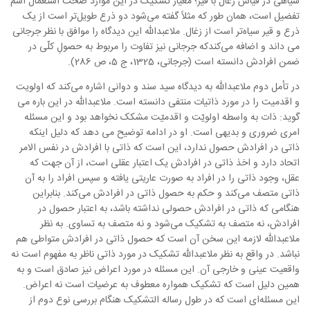
سیاهی در قیاس زغال با قیر؛ معیار تشکیک در این موارد صحت استعمال اسم
تفضیل است، همان طور که مثلاً گفته می‌شود دو ذرع طویل‌تر است از یک
ذرع و قیر سیاه‌تر است از زغال. ملاعبدالله این دیدگاه را موافق با نظر جرجانی
می داند و اضافه می‌کندکه جرجانی نیز تفاوت را مربوط به حصولِ کلّی در
ضمن افرادش دانسته است (جرجانی، 1325، ج 5، ص 286).
در تأمل دوم ملاعبدالله به دیدگاه سید سند و دوانی اشاره می‌کند که اولویت
و اقدمیت را در مورد ذاتیات منتفی دانسته است. ملاعبدالله در این باره می
گوید: ذات به واسطه اولویّت و اقدمیّت مشکک نخواهد بود و این مسئله
امری ضروری و بدیهی است. او در ادامه توضیح می دهد که دلیل اینکه
ذاتی در افرادش حصول ندارد، این است که ذاتی با افرادش در نفس الامر
اتحاد دارد و اخذ ذاتی در افرادش یک اعتبار عقلی است، از آن جهت که
عقل، وجود ذاتی را در افراد به صورت عاریتی یافته و سپس افراد را به آن
ذاتی متصف می‌کند و حکم به حصول ذاتی در افرادش می‌کند. بنابراین
هنگامی که ذاتی در افرادش حصولی نداشته باشد، به اعتبار حصول در
افرادش، نه متصف به تشکیک می‌شود و نه متصف به تساوی. به نظر
ملاعبدالله لازمه این سخن آن است که حصول ذاتی در افرادش متواطی هم
نباشد. در واقع به نظر ملاعبدالله تشکیک در مورد ذاتی ناظر به مفهوم است نه
واقعیت عینی و خارجی آن. این مسئله در مورد اعراض نیز صادق است و به
همین دلیل است که تشکیک همواره معطوف به عرضیات است نه اعراض.
این مسئله‌ای است که در طول رساله التشکیک هنگام بررسی نوع دوم از