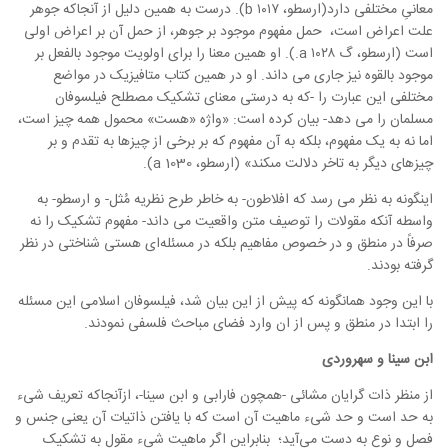
معانیِ مختلفی دارد(ارسطو، ۱۰۱۷ b). درست به همین دلیل از آنجاکه جوهر
علت اعراض است، حمل مفهوم موجود بر جوهر، از حمل آن بر اعراض اولی
است (ارسطو، گ ۱۰۲۸ a.). او همین معنا را برای اولویت موجود بالفعل بر
موجود بالقوه نیز جاری می داند. او در همین کتاب متافیزیک در مواضع
مختلفی این عبارت را -که به درستی معنای تشکیک مصطلح فیلسوفان
مسلمان را می دهد- بیان کرده است:‌ «واژه «هست‏» محمول همه چیز است،
اما نه به یک مفهوم، بلکه به آن مفهوم که بر برخى از چیزها به تقدم و بر
چیزهاى دیگر به تاخر دلالت مى‏کند» (ارسطو، a 1030).
اینگونه به نظر می رسد که افلاطون- به خاطر طرح نظریه مُثل- و ارسطو- به
واسطه آنکه مقولات را توصیف متن واقعیت می داند- مفهوم تشکیک را نه
صرفاً در منطق و در خصوص مفاهیم بلکه در مسئله‌ای هستی شناختی در نظر
گرفته بودند.
با این وجود همانگونه که پیش از این بیان شد، فیلسوفان اسلامی این مسئله
را ابتدا در منطق و پس از ان وارد فضای مباحث فلسفی نمودند.
ابن سینا و سهروردی
از منظر ذات گرایان مشائی -همچون فارابی و ابن سینا-، ازآنجاکه تعریف شیء
به حد است و حد شیء ماهیت آن است که با یافتن ذاتیات آن یعنی جنس و
فصل و نوع به دست می‌آید؛ بنابراین اگر ماهیت شیء مقول به تشکیک