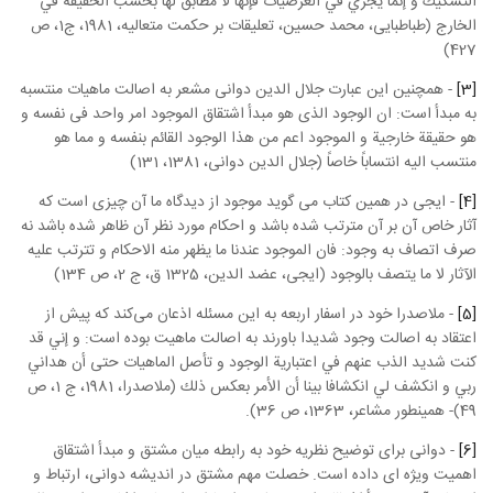
التشكيك و إنما يجري في العرضيات فإنها لا مطابق لها بحسب الحقيقة في
الخارج‏ (طباطبایی، محمد حسین، تعلیقات بر حکمت متعالیه، 1981، ج1، ص
427)
[3]
- همچنین این عبارت جلال الدین دوانی مشعر به اصالت ماهیات منتسبه
به مبدأ است: ان الوجود الذی هو مبدأ اشتقاق الموجود امر واحد فی نفسه و
هو حقیقة خارجیة و الموجود اعم من هذا الوجود القائم بنفسه و مما هو
منتسب الیه انتساباً خاصاً (جلال الدین دوانی، 1381، 131)
[4]
- ایجی در همین کتاب می گوید موجود از دیدگاه ما آن چیزی است که
آثار خاص آن بر آن مترتب شده باشد و احکام مورد نظر آن ظاهر شده باشد نه
صرف اتصاف به وجود: فان الموجود عندنا ما يظهر منه الاحكام و تترتب عليه
الآثار لا ما يتصف بالوجود (ایجی، عضد الدین، 1325 ق، ج 2، ص 134)
[5]
- ملاصدرا خود در اسفار اربعه به این مسئله اذعان می‌کند که پیش از
اعتقاد به اصالت وجود شدیدا باورند به اصالت ماهیت بوده است:‌ و إني قد
كنت شديد الذب عنهم في اعتبارية الوجود و تأصل الماهيات حتى أن هداني
ربي و انكشف لي انكشافا بينا أن الأمر بعكس ذلك‏ (ملاصدرا، 1981، ج 1، ص
49)- همینطور مشاعر، 1363، ص 36).
[6]
- دوانی برای توضیح نظریه خود به رابطه میان مشتق و مبدأ اشتقاق
اهمیت ویژه ای داده است. خصلت مهم مشتق در اندیشه دوانی، ارتباط و