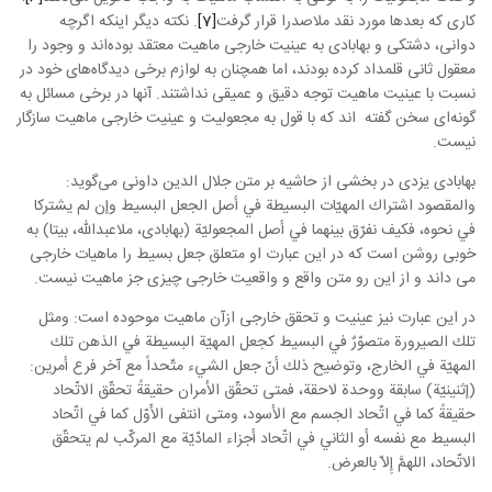
کاری که بعدها مورد نقد ملاصدرا قرار گرفت
[7]
. نکته دیگر اینکه اگرچه
دوانی، دشتکی و بهابادی به عینیت خارجی ماهیت معتقد بوده‌اند و وجود را
معقول ثانی قلمداد کرده بودند، اما همچنان به لوازم برخی دیدگاه‌های خود در
نسبت با عینیت ماهیت توجه دقیق و عمیقی نداشتند. آنها در برخی مسائل به
گونه‌ای سخن گفته اند که با قول به مجعولیت و عینیت خارجی ماهیت سازگار
نیست.
بهابادی یزدی در بخشی از حاشیه بر متن جلال الدین داونی می‌گوید:
والمقصود اشتراك المهيّات البسيطة في أصل الجعل البسيط وإن لم يشتركا
في نحوه، فكيف نفرّق بينهما في أصل المجعوليّة (بهابادی، ملاعبدالله، بیتا) به
خوبی روشن است که در این عبارت او متعلق جعل بسیط را ماهیات خارجی
می داند و از این رو متن واقع و واقعیت خارجی چیزی جز ماهیت نیست.
در این عبارت نیز عینیت و تحقق خارجی ازآن ماهیت موحوده است: ومثل
تلك الصيرورة متصوّرٌ في البسيط كجعل المهيّة البسيطة في الذهن تلك
المهيّة في الخارج، وتوضيح ذلك أنّ جعل الشيء متّحداً مع آخر فرع أمرين:
(إثنينيّة) سابقة ووحدة لاحقة، فمتى تحقّق الأمران حقيقةً تحقّق الاتّحاد
حقيقةً كما في اتّحاد الجسم مع الأسود، ومتى انتفى الأَوّل كما في اتّحاد
البسيط مع نفسه أو الثاني في اتّحاد أجزاء المادّيّة مع المركّب لم يتحقّق
الاتّحاد، اللهمَّ إِلاّ بالعرض.