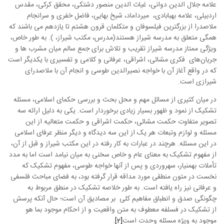
علامه جلال الدین دوانی، غیاث الدین منصور دشتکی، محقق کرکی، مقدس
اردبیلی، علامه بهبابادی، میرداماد، شیخ بهایی، فاضل خفری و سرانجام
ملاصدرا از بزرگترین فیلسوفان و متکلمان قرون هشتم تا یازدهم می باشند که
همگی متعلق به مدرسه شیراز هستند(مدرس، مکتب شیراز، ). به طور خاص،
ویژگی ممتاز مدرسه شیراز تقریب و تلاش برای جمع سالم میان مشرب ها و
جریان‌های فکری مشائی، اشراقی، عرفانی و کلامی و تفسیری با یکدیگر است
که در واقع آغاز آن با خواجه نصیرالدین طوسی و انجام آن با ملاصدرای
شیرازی است.
در میان کثیری از مسائل مهم و محل بحث و بررسی حکمای اسلامی، مسئله
تشکیک از نمود و ظهور بسیار زیادی برخوردار است. یکی به دلیل ارائه سه
تصویر متفاوت حکمت مشائی، حکمت اشراقی و حکمت متعالیه از این
مسئله و لوازم وتبعات هر یک از این سه دیدگاه و دیگر منظر عرفای اسلامی
در این مسئله. هرچند در عبارات به کار رفته در این مکتب شیراز و قبل از آن،
از مفهوم تشکیک به معنای عام و خاص سخنی به میان نیامد است اما به مدد
تأملات بهمنیار، سهروردی و پس از آنها خواجه طوسی، مفهوم تشکیک که
نخست در متون منطقی مورد مداقه قرار گرفته بود، به فضای مباحث فلسفی
و عرفانی نیز راه یافته است. به طور خلاصه تشکیک در منطق مربوط به
چگونگی صدق و انطباق مفاهیم کلی بر مصادیق آن است؛ حال آنکه پرسش
از تشکیک در فسلفه معطوف به متن واقعیت و از احکام موجود بما هو
موجود به ویژه مسئله وحدت است
[2]
.