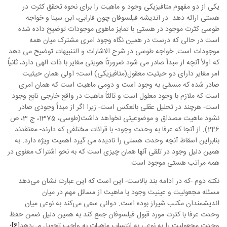
یکی از دو مفهوم متافیزیکی وجود و ماهیت را برای نحوه تحقق کثرت در
هستی ارائه دهد. در اندیشه فیلسوفان چون فارابی، ابن سینا و خواجه
طوسی کثرت موجود در هستی با تمایز ماهوی موجودات توضیح داده شده
است در حالی که درست در همین نگاه وجود امری مشترک میان همه
موجودات است. خواجه طوسی در شرح الاشارات و التنبیهات توضیح می دهد
که اولاً آنچه از مبدأ صادر می ­شود ضرورتاً هویتی مغایر با ذات الهی دارد، ثانیاً
امر مغایر دارای دو حیثیت معقول(متافیزیکی) است؛ اولی همان حیثیت
صادر شده که مسمّی به وجود است و دومی ماهیت است که همان امری
است که ملازم با وجود معلول است و ثالثاً ماهیت در واقع خارجی تابع وجود
است- هرچند در تحلیل عقلی بالعکس است- زیرا اگر از مبدأ وجودی صادر
نشود ماهیت مصداق و موضوعیتی نخواهد داشت‏(طوسی، 1375، ج 3، ص
246)
.
از آنجا که عرفا به وحدت وجود- با قرائات مختلفی که دارند- معتقدند
بنابراین اسقاط آنچه وحدت هستی را نادیده می گیرد اهمیت ویژه دارد. به
همین دلیل وجود در تلقی آنها همان چیزی است که به نحو اشتراک معنوی در
همه مراتب هستی موجود است.
نکته دوم -که در ادامه بند بالاست- این است که این عبارت نشان می‌دهد
مسئله مجعولیت و عینیت وجود یا ماهیت از مسائل مهم در میان
اندیشمندان مکتب شیراز بوده است. دوانی سعی می‌کند به نوعی میان
وحدت عرفا با کثرت مورد قبول فیلسوفان جمع کند به همین دلیل ضمن حفظ
وحدت مجعولیت را به نوعی به انتساب ماهیات به واجب تحویل می‌‌دهد
[6]
؛