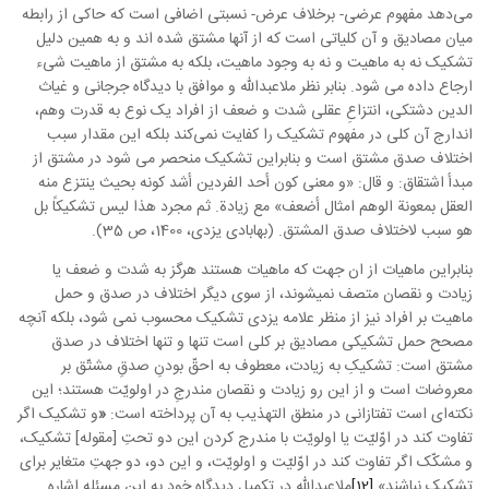
می‌دهد مفهوم عرضی- برخلاف عرض- نسبتی اضافی است که حاکی از رابطه
میان مصادیق و آن کلیاتی است که از آنها مشتق شده اند و به همین دلیل
تشکیک نه به ماهیت و نه به وجود ماهیت، بلکه به مشتق از ماهیت شیء
ارجاع داده می شود. بنابر نظر ملاعبدالله و موافق با دیدگاه جرجانی و غیاث
الدین دشتکی، انتزاعِ عقلی شدت و ضعف از افراد یک نوع به قدرت وهم،
اندارج آن کلی در مفهوم تشکیک را کفایت نمی‌کند بلکه این مقدار سبب
اختلاف صدق مشتق است و بنابراین تشکیک منحصر می شود در مشتق از
مبدأ اشتقاق: و قال:‌ «و معنی کون أحد الفردین أشد کونه بحیث ینتزع منه
العقل بمعونة الوهم امثال أضعف» مع زیادة. ثم مجرد هذا لیس تشکیکاً بل
هو سبب لاختلاف صدق المشتق. (بهابادی یزدی، 1400، ص 35).
بنابراین ماهیات از ان جهت که ماهیات هستند هرگز به شدت و ضعف یا
زیادت و نقصان متصف نمی­شوند، از سوی دیگر اختلاف در صدق و حمل
ماهیت بر افراد نیز از منظر علامه یزدی تشکیک محسوب نمی شود، بلکه آنچه
مصحح حمل تشکیکی مصادیق بر کلی است تنها و تنها اختلاف در صدق
مشتق است: تشکیکِ به زیادت، معطوف به احقّ بودنِ صدقِ مشتّق بر
معروضات است و از این رو زیادت و نقصان مندرجِ در اولویّت هستند؛ این
نکته‌ای است تفتازانی در
منطق التهذیب
به آن پرداخته است:
«
و تشکیک اگر
تفاوت کند در اوّلیّت یا اولویّت با مندرج کردن این دو تحتِ [مقوله] تشکیک،
و مشکّک اگر تفاوت کند در اوّلیّت و اولویّت، و این دو، دو جهتِ متغایر برای
تشکیک نباشند».
[12]
ملاعبدالله در تکمیل دیدگاه خود به این مسئله اشاره