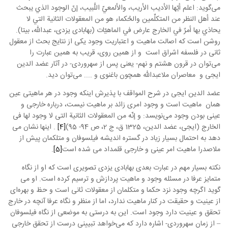
می‌گوید: اعلم أيّها الأديب الأريب، والألمعيّ اللَّبيب، إنّ الوجود الذي يبحث
عند أهل النظر من المتكلِّمين والحُكماء هو من المعقولات الثانية التي لا
يحاذي بها أمرٌ في الخارج عارض في الماهيّات (بهابادی یزدی، عبدالله، بیتا).
روشن است که اصالت ماهیت و اعتباریت وجود یکی از نتایج بحث از معقول
ثانی در فلسفه اشراق است و از همین روی، قریب به همین عبارت را
می‌توان در قرون هشتم و نهم- یعنی پس از سهروردی- در آثار عضد الدین
ایجی و معاصران ملاعبدالله همچون باغنوی و .... می‌توان دید.
عضد الدین ایجی در شرح المواقف با پذیرش اینکه وجود در هر ماهیتی عین
همان ماهیت است و وجود امری زائد بر ماهیت نیست، درباره خارجی و
عینی بودن وجود می‌نویسد: و إنّه من المعقولات الثانیة التی لا وجود لها فی
الخارج (ایجی، عضد الدین، 1325 ق، ج 2، ص 94- 95)
[4]
. اینها نشان می
دهد به احتمال بسیار زیاد در گستره اندیشه فیلسوفان و متلکمان پیش از
ملاصدرا ماهیت امر عینی و خارجی قلمداد می شده است
[5]
.
نکته بسیار مهم در عبارت بعدی بهابادی یزدی تصویری است که او از نگاه
متمایز عرفا در مسئله وجود و ماهیت پردازش و ترسیم کرده است. او می
گوید اگرچه وجود نزد حکما و متکلمان از معقولات ثانی است و حظ و بهره‌ای
از عینیت و حقیقت در کنار ماهیت ندارد، اما از منظر و نگاه عرفا آنچه در خارج
تحقق و عینیت دارد وجود است. این به درستی به موضعی از نگاه فیلسوفان
– از زمان سهروردی- اشاره دارد که می‌خواهد تبیینی درست از تحقق خارجی