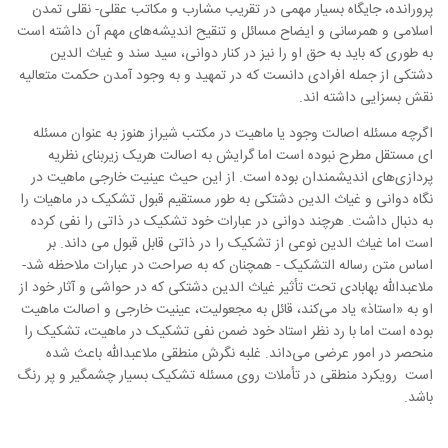
پرورانده، جایگاه بسیار مهمی در تقریب مشارب و مکاتب عقلی- نقلی تمدن
اسلامی و همرسانی و ایضاح مسائل و تنقیح اندیشه‌های مهم آن داشته است
به طوری که باید به حق او را نیز در کنار دوانی، سید سند و غیاث الدین
دشتکی از جمله افرادی دانست که در تمهید و به وجود آمدن حکمت متعالیه
نقش بسزایی داشته اند.
اگرچه مسئله اصالت وجود یا ماهیت در مکتب شیراز هنوز به عنوان مسئله
ای مستقل مطرح نبوده است اما گرایش به اصالت هریک زیربنای نظریه
پردازی‌های اندیشمندان بوده است. از این حیث عینیت خارجی ماهیت در
نگاه دوانی و غیاث الدین دشتکی به طور مستقیم قبول تشکیک در ماهیات را
به دنبال داشت. هرچند دوانی در عبارات خود تشکیک در ذاتی را نفی کرده
است اما غیاث الدین نوعی از تشکیک را در ذاتی قابل قبول می داند. بر
اساس متن رساله التشکیک - همچنان که به صراحت در عبارات ملاحظه شد-
ملاعبدالله بهابادی تحت تأثیر غیاث الدین دشتکی که در حواشی و آثار خود از
او به «استاذ» یاد می‌کند، قائل به مجعولیت، عینیت خارجی و اصالت ماهیت
بوده است اما با رد نظر استاد خود ضمن نفی تشکیک در ماهیت، تشکیک را
منحصر در امور عرضی می‌داند. غلبه نگرش منطقی ملاعبدالله باعث شده
است رویکرد منطقی در تأملات روی مسئله تشکیک بسیار چشمگیر و پر رنگ
باشد.