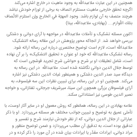
همچنین در این عبارت ملاعبدالله به وجود ماهیت در خارج اشاره می‌کند
اگرچه تحقق خارجی ماهیت مستلزم اتصاف به برخی از لوزام خودش نباشد
هرچند متصف به آن لوازم باشد: وجود المهيّة في الخارج وإن استلزم الاتّصاف
بتلك اللّوازم.... (بهابادی، ملاعبدالله، بیتا)
اکنون مسئله تشکیک و تأملات ملاعبدالله در مواجهه با آرای دوانی و دشتکی
بررسی خواهد شد. از انجاکه محور پژوهش در این مقاله رساله التشکیک
ملاعبدالله است، لازم است توضیح مختصری درباره این رساله ارائه شود.
رساله تشکیک ملاعبدالله که خود او عنوان « تحقیق التشکیک» را بر آن نهاده
است، شامل تعلیقات او بر شرح و حواشى شرح تجرید قوشچى است که
توسط جلال الدین دوانی نگاشته شده است. ملاعبدالله در این رساله به
دیدگاه‌ سید صدر الدین دشتکی و همینطور غیاث الدین دشتکی نیز اشاره
می‌کند. همچنین او در این رساله، برای تبیین نظرات این سه فیلسوف، به
آراى فیلسوفان بزرگی همچون ابن سینا، میرشریف جرجانى، تفتازانى، و خواجه
نصیر الدین طوسى نیز استناداتی مى‏کند.
علامه بهابادی در این رساله، همانطور که روش معمول او در سایر آثار اوست، با
تأملی عمیق به توضیح و تبیین جوانب مختلف هر مسئله می‌پردازد. او با ذکر
عباراتی از جلال الدین دوانی، که از نظر خودش نیازمند شرح و تفسیر و
تدقیق بوده است، به تدقیق آن مطلب می‌پردازد و ضمن توضیح منظور و
مراد دوانی، ایرادات مقدّر یا ایرادات بیان شده در آن مورد را ذکر کرده و در