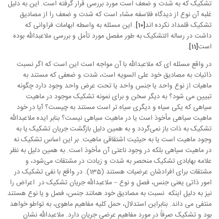
تشکیک که به شدت و ضعف است مورد بررسی قرار گرفته است. این به دلیل
غلبه آن نوع از دیدگاه فلاسفه مشاء است که شدت و ضعف را از مصادیق
تشکیک قلمداد نکرده اند
[10]
. این مسئله به واسطه ابهامات فراوانی که
داشت در رساله التشکیک به طور مفصل مورد تأمل و بررسی ملاعبدالله بوده
است
[11]
.
در واقع مسئله ای که ملاعبدالله با آن مواجه است این است که اگر نسبت
ذاتیات به مصادیق خود علی السویه است، شدت و ضعفی که مستند به
ماهیات از نوع واحد یا جنس واحد یا تحت عرض واحد وجود دارد چگونه
تبیین می شود؟ به دیگر سخن و برای نمونه تشکیک موجود در ماهیت
سیاهی که یکی سیاه و دیگری سیاه تر است مستند به چیست؟ آیا در خود
ماهیت سیاهی مأخوذ است یا در ماهیت سیاهی نیست؟ بنابر ایده ملاعبدالله
تشکیک به ذات باز نمی‌گردد و به همین دلیل بازگشت جریان تشکیک یا به
وجود ماهیت است یا به حیثیت اشتقاقی ماهیت. بر این اساس تشکیک نه
در ماهیت سیاهی بلکه در وجود ناعتی آن مأخوذ است. به همین دلیل به نظر
علامه بهابادی تشکیک منحصر به شدت و زیادت در مشتقات می‌شود، و
مشتقات برای افرادشان عرضیات هستند (135). در واقع با نفی تشکیک در
امور ذاتی یعنی جنس، فصل و نوع – ملاعبدالله جریان تشکیک در اعراض را
نیز به دلیل اینکه نسبت به مصادیق خود همانند جنس، فصل و یا نوع هستند
منتفی می داند. بنابراین استدلال، حمل کلیه مفاهیم ماهوی، به تواطو خواهد
بود و تشکیک صرفاً در مورد مفاهیم عرضی جریان دارد. ملاعبدالله نشان