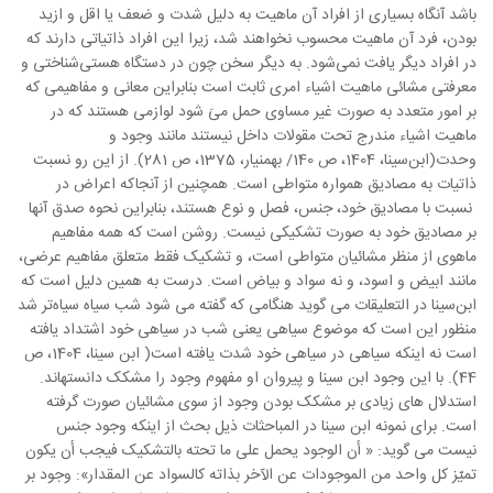
باشد آنگاه بسیاری از افراد آن ماهیت به دلیل شدت و ضعف یا اقل و ازید
بودن، فرد آن ماهیت محسوب نخواهند شد، زیرا این افراد ذاتیاتی دارند که
در افراد دیگر یافت نمی‌شود. به دیگر سخن چون در دستگاه هستی‌شناختی و
معرفتی مشائی ماهیت اشیاء امری ثابت است بنابراین معانی و مفاهیمی که
بر امور متعدد به صورت غیر مساوی حمل میَ شود لوازمی هستند که در
ماهیت اشیاء مندرج تحت مقولات داخل نیستند مانند وجود و
وحدت(ابن‌سینا، 1404، ص 140/ بهمنیار، 1375، ص 281). از این رو نسبت
ذاتیات به مصادیق همواره متواطى است. همچنین از آنجاکه اعراض در
نسبت ‏با مصادیق خود، جنس، فصل و نوع هستند، بنابراین نحوه صدق آنها
بر مصادیق خود به صورت تشکیکی نیست. روشن است که همه مفاهیم
ماهوى از منظر مشائیان متواطى ‏است، و تشکیک فقط متعلق مفاهیم عرضى،
مانند ابیض و اسود، و نه سواد و بیاض است. درست به همین دلیل است که
ابن‌سینا در التعلیقات می گوید هنگامی که گفته می شود شب سیاه سیاه‌تر شد
منظور این است که موضوع سیاهی یعنی شب در سیاهی خود اشتداد یافته
است نه اینکه سیاهی در سیاهی خود شدت یافته است( ابن سینا، 1404، ص
44). با این وجود ابن سینا و پیروان او مفهوم وجود را مشکک دانسته­اند.
استدلال های زیادی بر مشکک بودن وجود از سوی مشائیان صورت گرفته
است. برای نمونه ابن سینا در المباحثات ذیل بحث از اینکه وجود جنس
نیست می گوید: «
أن الوجود یحمل علی ما تحته بالتشکیک فیجب أن یکون
تمیّز کل واحد من الموجودات عن الآخر بذاته کالسواد عن المقدار»: وجود بر