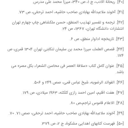
[40]. ریحانة الادب، ج 1، ص 340، میرزا محمد علی مدرس.
[41]. آخوند ملاعبدالله بهابادی صاحب حاشیه، احمد ترحمّی، ص 73.
[42]. ترجمه و تفسیر تهذیب المنطق، حسن ملکشاهی چاپ چهارم تهران
انتشارات دانشگاه تهران، 1367، ص 24.
[43]. تاریخچه اداوار منطق، ص 6.
[44]. قصص العلماءِ، میرزا محمد بن سلیمان تنکابنی تهران 1304 قمری، ص
174.
[45]. عنوان کامل کتاب «سلافة العصر فی محاسن الشعراء بکل مصر» می
باشد.
[46]. الفوائد الرضویه، شیخ عباس قمی، صص 249 و 506.
[47]. هفت اقلیم، امین احمد رازی کلکثه، 1963 میلادی، ص 179.
[48]. الاعلام قاموس تراجم،ص 80.
[49]. آخوند ملاعبدالله بهابادی صاحب حاشیه، احمد ترحمّی، صص 71. 70.
[50]. فهرست کتابهای اهدایی مشکوة، ج 2، ص 379.