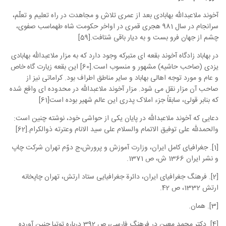
آخوند ملاعبدالله بهابادی بعد از عمری تلاش و مجاهدت در راه تعلیم و تعلّم،
سرانجام در سال 981 هجری قمری در اواخر حکومت شاه طهماسب صفوی،
چشم از جهان فرو بست و به دیار باقی شتافت.[59]
در بهاباد زادگاه آخوند بقعه ای متبرکه وجود دارد که به مزار ملاعبدالله بهابادی
یزدی (صاحب حاشیه) مشهور و منسوب است.[60] این بقعه زیارت گاه خاص
و عام و مورد توجه اهالی بهاباد و سایر مناطق اطراف بود. کراماتی نیز از
صاحب آن مزار نقل می شود. مزار آخوند ملاعبدالله در محدوده ای واقع شده
که بنابر قولی، سابقاً جزء املاک پدری این عالم شهیر بوده است[61]
دعایی که آخوند ملاعبدالله در پایان یکی از حواشی خود، نوشته چنین است:
والحمدلله علی توفیق الاتمام والسلام علی سید الانام وعترته ذوالکرام.[62]
[1]. جغرافیای کامل ایران، وزارت آموزش و پرورش،ج دوّم تهران شرکت چاپ
و نشر ایران 1366 ش، ص 1371.
[2]. فرهنگ جغرافیای ایران، دائرة جغرافیایی ستاد ارتش، تهران چاپخانه
ارتش 1332، ص 42.
[3]. همان.
[4]. دکتر محمد معین در فرهنگ فارسی، ص 392 درباره توتیا چنین آورده