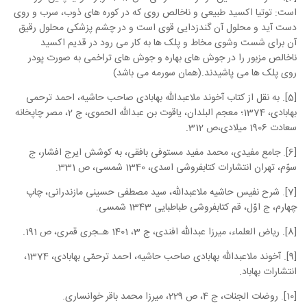
است: توتیا اکسید طبیعی و ناخالص روی که در کوره های ذوب، سرب و روی
دست آید و محلول آن گندزدایی قوی است و در چشم پزشکی محلول رقیق
آن برای شست وشوی مخاط و پلک ها به کار می رود در قدیم اکسید
ناخالص مزبور را در جوش های بهاره و جوش های تراخمی به صورت پودر
روی پلک ها می پاشیدند.(همان سورمه می باشد)
[5]. به نقل از کتاب آخوند ملاعبدالله بهابادی صاحب حاشیه، احمد ترحمی
بهابادی، 1374؛ معجم البلدان، یاقوت بن عبدالله الحموی، ج 2، مصر چاپخانه
سعادت 1906 میلادی،ص 312.
[6]. جامع مفیدی، محمد مفید مستوفی بافقی، به کوشش ایرج افشار، ج
سوّم، تهران انتشارات کتابفروشی اسدی، 1340 شمسی، ص 331.
[7]. شرح نفیس حاشیه ملاعبدالله، سید مصطفی حسینی مازندرانی، چاپ
چهارم، ج اوّل، قم کتابفروشی طباطبایی 1343 شمسی.
[8]. ریاض العلماء، میرزا عبدالله افندی، ج 3، 1401 هـجری قمری، ص 191.
[9]. آخوند ملاعبدالله بهابادی صاحب حاشیه، احمد ترحمّی بهابادی، 1374،
انتشارات بهاباد.
[10]. روضات الجنات، ج 4، ص 229، میرزا محمد باقر خوانساری.