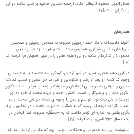
جمال الدین محمود تالیفاتی دارد، ازجمله چندین حاشیه بر کتب علامه دوانی
و دیگران است.[17]
همدرسان
آخوند ملاعبدالله با ملا احمد اردبیلی معروف به مقدس اردبیلی و همچنین
میرزا جان باغنوی شیرازی همدرس بوده است و هرسه نزد جمال الدین
محمود (از شاگردان علامه دوانی) علوم عقلی را در شهر اصفهان فرا گرفته اند.
[18]
در قرن دهم هجری قمری در شهر اردبیل، کودکی سعادت مند پا به عرصه ی
وجود گذاشت. او بعد از رشد و شکوفایی و طی مراحل علمی و کسب کمالات
معنوی و عرفانی به مرتبه ای از دانش و معرفت و زهد و تقوا رسید که تاکنون
الگوی عالمان و پرهیزگاران است. نامش احمد و فرزند محمد از خانواده ای
دوستدار اهل بیت بود. او علم و عمل را وجهه ی همت خویش ساخت و در
زهد و تقوا به درجه ای رسید که به «مقدس» شهرت یافت و در تحقیق و ژرف
نگری علمی به اندازه ای تبّحر داشت که به «محقّق» معروف شد. ایشان در
رجب سال 993 قمری از دنیا رفت.[19]
سرنوشت این سه همدرس و همکلاسی، چنین بود که مقدس اردبیلی به راه