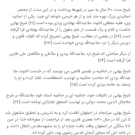
شیخ مدت 30 سال به سیر در شهرها پرداخت و در این مدت از محضر
اساتیدی بزرگ بهره مند شد و از هر خرمنی خوشه ای چید. یکی از اساتید
وی، فقیه منطقی آخوند ملاعبدالله بهابادی یزدی بوده است.[21] شیخ بهایی
حکمت و کلام و یک قسمت از علم منقول را از ملاعبدالله بهابادی فرا گرفته
است.[22] در بعضی از مطالب، شیخ بهایی تصریح کرده که کلیّات قانون و
دورس دیگر را نزد ملاعبدالله یزدی خوانده است.[23]
از دیگر مباحثی که شیخ نزد ملاعبدالله یزدی و ملاّعلی و ملاّفضل علی قاینی
فرا گرفته است.[24]
شیخ بهایی در حاشیه بر تفسیر قاضی می نویسد که در خدمت آخوند ملا
عبدالله یزدی که صاحب حاشیه بر تهذیب المنطقاست، تلمّذ کرده و او را
وصف به علامه یزدی کرده است.[25]
شیخ بهایی در تالیفات خود، حاشیه ای بر حاشیه استاد خود ملاعبدالله بر شرح
ملاجلال الدین محمد دوانی بر تهذیب المنطق تفتازانی نوشته است.[26]
شیخ بهایی سرانجام در اصفهان اقامت کرد و به تدریس و تحقیق مشغول شد
تا این که در سال 1030 هجری قمری بعد از مراجعت از سفرِخانه خدا در سن
77 سالگی در اصفهان وفات یافت جنازه او را به مشهدمقدس انتقال دادند و
در خانه اش که مجاور آستان قدس رضوی بود، دفن کرده اند.