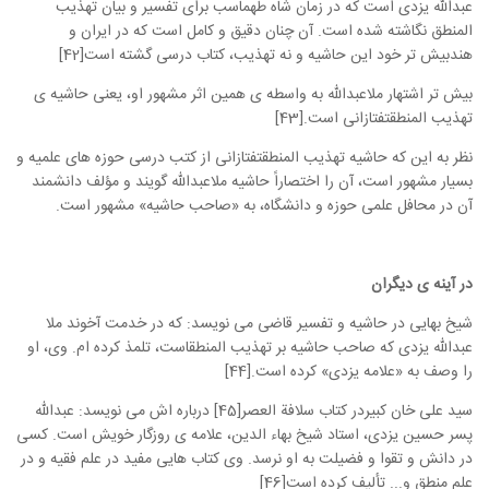
عبدالله یزدی است که در زمان شاه طهماسب برای تفسیر و بیان تهذیب
المنطق نگاشته شده است. آن چنان دقیق و کامل است که در ایران و
هندبیش تر خود این حاشیه و نه تهذیب، کتاب درسی گشته است[42]
بیش تر اشتهار ملاعبدالله به واسطه ی همین اثر مشهور او، یعنی حاشیه ی
تهذیب المنطقتفتازانی است.[43]
نظر به این که حاشیه تهذیب المنطقتفتازانی از کتب درسی حوزه های علمیه و
بسیار مشهور است، آن را اختصاراً حاشیه ملاعبدالله گویند و مؤلف دانشمند
آن در محافل علمی حوزه و دانشگاه، به «صاحب حاشیه» مشهور است.
در آینه ی دیگران
شیخ بهایی در حاشیه و تفسیر قاضی می نویسد: که در خدمت آخوند ملا
عبدالله یزدی که صاحب حاشیه بر تهذیب المنطقاست، تلمذ کرده ام. وی، او
را وصف به «علامه یزدی» کرده است.[44]
سید علی خان کبیردر کتاب سلافة العصر[45] درباره اش می نویسد: عبدالله
پسر حسین یزدی، استاد شیخ بهاء الدین، علامه ی روزگار خویش است. کسی
در دانش و تقوا و فضیلت به او نرسد. وی کتاب هایی مفید در علم فقیه و در
علم منطق و... تألیف کرده است[46]