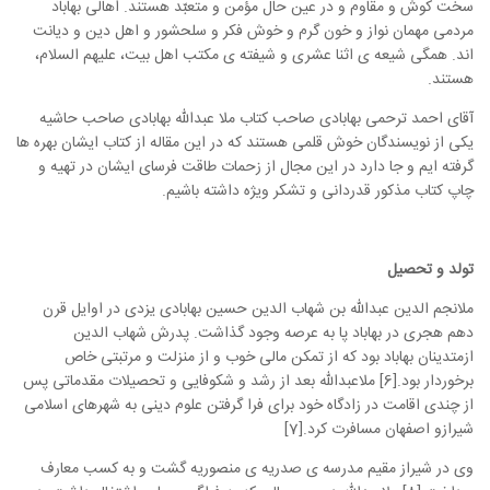
سخت کوش و مقاوم و در عین حال مؤمن و متعبّد هستند. اهالی بهاباد
مردمی مهمان نواز و خون گرم و خوش فکر و سلحشور و اهل دین و دیانت
اند. همگی شیعه ی اثنا عشری و شیفته ی مکتب اهل بیت، علیهم السلام،
هستند.
آقای احمد ترحمی بهابادی صاحب کتاب ملا عبدالله بهابادی صاحب حاشیه
یکی از نویسندگان خوش قلمی هستند که در این مقاله از کتاب ایشان بهره ها
گرفته ایم و جا دارد در این مجال از زحمات طاقت فرسای ایشان در تهیه و
چاپ کتاب مذکور قدردانی و تشکر ویژه داشته باشیم.
تولد و تحصیل
ملانجم الدین عبدالله بن شهاب الدین حسین بهابادی یزدی در اوایل قرن
دهم هجری در بهاباد پا به عرصه وجود گذاشت. پدرش شهاب الدین
ازمتدینان بهاباد بود که از تمکن مالی خوب و از منزلت و مرتبتی خاص
برخوردار بود.[6] ملاعبدالله بعد از رشد و شکوفایی و تحصیلات مقدماتی پس
از چندی اقامت در زادگاه خود برای فرا گرفتن علوم دینی به شهرهای اسلامی
شیرازو اصفهان مسافرت کرد.[7]
وی در شیراز مقیم مدرسه ی صدریه ی منصوریه گشت و به کسب معارف