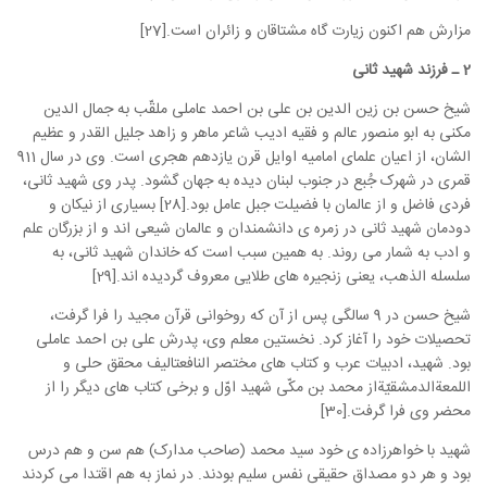
مزارش هم اکنون زیارت گاه مشتاقان و زائران است.[27]
2 ـ فرزند شهید ثانی
شیخ حسن بن زین الدین بن علی بن احمد عاملی ملقّب به جمال الدین
مکنی به ابو منصور عالم و فقیه ادیب شاعر ماهر و زاهد جلیل القدر و عظیم
الشان، از اعیان علمای امامیه اوایل قرن یازدهم هجری است. وی در سال 911
قمری در شهرک جُبع در جنوب لبنان دیده به جهان گشود. پدر وی شهید ثانی،
فردی فاضل و از عالمان با فضیلت جبل عامل بود.[28] بسیاری از نیکان و
دودمان شهید ثانی در زمره ی دانشمندان و عالمان شیعی اند و از بزرگان علم
و ادب به شمار می روند. به همین سبب است که خاندان شهید ثانی، به
سلسله الذهب، یعنی زنجیره های طلایی معروف گردیده اند.[29]
شیخ حسن در 9 سالگی پس از آن که روخوانی قرآن مجید را فرا گرفت،
تحصیلات خود را آغاز کرد. نخستین معلم وی، پدرش علی بن احمد عاملی
بود. شهید، ادبیات عرب و کتاب های مختصر النافعتالیف محقق حلی و
اللمعةالدمشقیّةاز محمد بن مکّی شهید اوّل و برخی کتاب های دیگر را از
محضر وی فرا گرفت.[30]
شهید با خواهرزاده ی خود سید محمد (صاحب مدارک) هم سن و هم درس
بود و هر دو مصداق حقیقی نفس سلیم بودند. در نماز به هم اقتدا می کردند