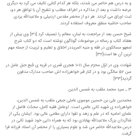
و به درس هم حاضر می شدند، بلکه هر کدام کتابی تالیف می کرد به دیگری
عرضه داشت و بعد از مذاکره در اطراف مطلب و تنقیح آن با توافق هر دو،
ثبت اوراق می کردند. هر دو از محضر مقدس اردبیلی و ملاعبدالله یزدی
صاحب حاشیه منطق معروف استفاده کردند.
شیخ حسن بعد از مراجعت به لبنان، معالم را تصنیف کرد.[31] وی بیش از
هفتاد کتاب و رساله در موضوعات گوناگون نوشته است که دو کتاب شرح
لمعهو مسالکوی در فقه و منیه المریددر اخلاق و تعلیم و تربیت از جمله مهم
ترین آن ها است[32]
شهادت وی در اوّل محرّم سال 1011 هجری قمری در قریه ی جُبع جبل عامل در
سن 52 سالگی بود و در کنار قبر خواهرزاده اش صاحب مدارک مدفون
گردید[33]
3 ـ سید محمد ملقب به شمس الدین
محمدبن علی بن حسین موسوی عاملی جبعی ملقب به شمس الدین،
خواهرزاده ی شهید ثانی عالمی است. اوعامل فقیه کامل، محدّث فاضل از
علمای امامیه که در علم و زهد و تقوا دارای مقامی عالی بود. ایشان یکی از
شاگردان بزرگ ملاعبدالله بهابادی بود که به همراه دایی خود شهید ثانی در
درس ملاعبدالله حاضر می شد و علوم بسیاری را از محضر آن استاد فرزانه فرا
گرفت.