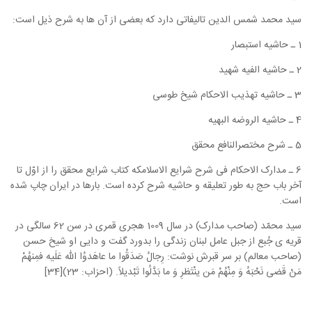
سید محمد شمس الدین تالیفاتی دارد که بعضی از آن ها به شرح ذیل است:
1 ـ حاشیه استبصار
2 ـ حاشیه الفیه شهید
3 ـ حاشیه تهذیب الاحکام شیخ طوسی
4 ـ حاشیه الروضه البهیه
5 ـ شرح مختصرالنافع محقق
6 ـ مدارک الاحکام فی شرح شرایع الاسلامکه کتاب شرایع محقق را از اوّل تا
آخر باب حج به طور تعلیقه و حاشیه شرح کرده است. بارها در ایران چاپ شده
است.
سید محمّد (صاحب مدارک) در سال 1009 هجری قمری در سن 62 سالگی در
قریه ی جُبع از جبل عامل لبنان زندگی را بدورد گفت و دایی او شیخ حسن
(صاحب معالم) بر سر قبرش نوشت: رِجالُ صَدَقُوا ما عاهَدوُا الله عَلَیه فمِنهُمْ
مَنْ قَضی نَحْبَهُ وَ مِنْهُمْ مَن ینْتَظرِ وَ ما بَدَّلُوا تَبْدیلاً. (احزاب: 23)[34]