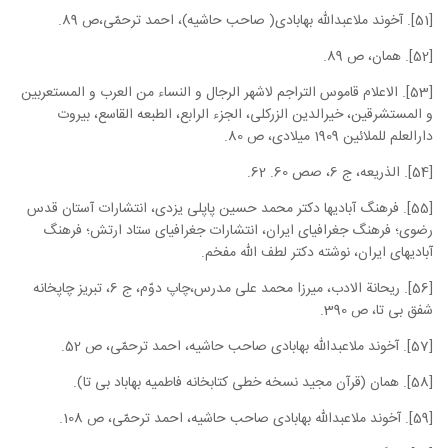
[51]. آخوند ملاعبدالله بهابادی( صاحب حاشیه)، احمد ترحمّی،ص 89.
[52]. همان، ص 89.
[53]. الاعلام قاموس التراجم لاشهر الرجال و النساء من العرب و المستعربین
و المستشرقین، خیرالدین الزرکلی، الجزء الرابع، الطبعه القاسع، بیروت
دارالعلم للملائین 1909 میلادی، ص 80.
[54]. الذریعه، ج 6، صص 60. 62.
[55]. فرهنگ آبادیها دکتر محمد حسین پاپلی یزدی، انتشارات آستان قدس
رضوی؛ فرهنگ جغرافیای ایران، انتشارات جغرافیای ستاد ارتش؛ فرهنگ
آبادیهای ایران، نوشته دکتر لطف الله مفخم.
[56]. ریحانة الادب، میرزا محمد علی مدرس،چاپ دوّم، ج 6، تبریز چاپخانه
شفق بی تا، ص 390.
[57]. آخوند ملاعبدالله بهابادی صاحب حاشیه، احمد ترحمّی، ص 52.
[58]. همان (قرآن مجید نسخه خطی کتابخانه فاطمیه بهاباد بی تا).
[59]. آخوند ملاعبدالله بهابادی صاحب حاشیه، احمد ترحمّی، ص 108.