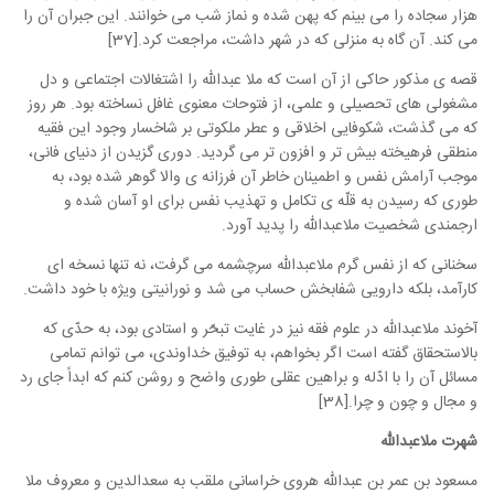
هزار سجاده را می بینم که پهن شده و نماز شب می خوانند. این جبران آن را
می کند. آن گاه به منزلی که در شهر داشت، مراجعت کرد.[37]
قصه ی مذکور حاکی از آن است که ملا عبدالله را اشتغالات اجتماعی و دل
مشغولی های تحصیلی و علمی، از فتوحات معنوی غافل نساخته بود. هر روز
که می گذشت، شکوفایی اخلاقی و عطر ملکوتی بر شاخسار وجود این فقیه
منطقی فرهیخته بیش تر و افزون تر می گردید. دوری گزیدن از دنیای فانی،
موجب آرامش نفس و اطمینان خاطر آن فرزانه ی والا گوهر شده بود، به
طوری که رسیدن به قلّه ی تکامل و تهذیب نفس برای او آسان شده و
ارجمندی شخصیت ملاعبدالله را پدید آورد.
سخنانی که از نفس گرم ملاعبدالله سرچشمه می گرفت، نه تنها نسخه ای
کارآمد، بلکه دارویی شفابخش حساب می شد و نورانیتی ویژه با خود داشت.
آخوند ملاعبدالله در علوم فقه نیز در غایت تبحّر و استادی بود، به حدّی که
بالاستحقاق گفته است اگر بخواهم، به توفیق خداوندی، می توانم تمامی
مسائل آن را با ادّله و براهین عقلی طوری واضح و روشن کنم که ابداً جای رد
و مجال و چون و چرا.[38]
شهرت ملاعبدالله
مسعود بن عمر بن عبدالله هروی خراسانی ملقب به سعدالدین و معروف ملا