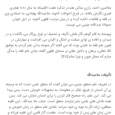
ملاامین احمد رازی ساکن هنددر تذکره هفت اقلیمکه به سال 1010 هجری
قمری نگارش یافته، در شرح احوالات آخوند ملاعبدالله بهابادی، به استادی وی
در فقه و فقاهت اشاره کرده و در بیان مرتبت فقهی آخوند در ذیل عنوان
«مولانا عبدالله» چنین می نویسد:
پیوسته به قلم گوهر نگار نقش تألیف و تصنیف بر لوح روزگار می نگاشت و در
میدان و افاده ی لوای سبقت بر امثال و اقران می افراشت و مهارتش در
فنون علم فقه به غایتی بوده که می گفته اگر متوجه بدان علم گردم، به توفیق
الله تعالی، برهان و دلایل عقلی بر مسایل فقهی گفته، چنان علم فقه را مدلّل
سازم که مجال چون و چرا نماند[47]
تألیفات ملاعبدالله
در تعریف علم منطق، چنین می توان گفت که منطق علمی است که به وسیله
ی آن انسان از طریق تفکر در معلومات به مجهولات خویش دست رسی پیدا
می کند. این علم، راه صحیح فکر کردن را برای انسان نمایان می کند. پس
همه تلاش های علمی بشر نیازمند منطق است. جناب ملا عبدالله ، این فقیه
منطقی، ژرف نگر به نوبه ی خود سرامد علمای علم منطق در زمان خویش و
حتی زمان های پس از خود بوده است. عظمت آثار قلمی این فقیه فرزانه و