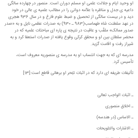
او وحید ایام و جلالت علمی او مسلم دوران است. منصور در چهارده سالگی
داعیه ی جدل و مناظره با علاّمه دوانی را در مطالب علمیه ی عالی در خود
دید و در بیست سالگی از تحصیل و ضبط علوم فارغ و در سال 936 هجری
در عهد سلطنت شاه طهماسب(983 ـ 930) به صدرات عظمی نایل و به «صدر
صدور ممالک» ملقّب و عاقبت در نتیجه ی پاره ای مباحثات علمیه که در
محضر سلطان بین او و محقق کرکی وقوع یافته از صدرات استعفا کرد و به
شیراز رفت و اقامت گزید.
مدرسه ای که به جهت انتساب او به مدرسه ی منصوریه معروف است،
تأسیس کرد.
تألیفات طریفه ای دارد که در اثبات تبّحر او برهانی قاطع است:[13]
ـ اثبات الواجب تعالی
ـ اخلاق منصوری
ـ الاساس (در هندسه)
ـ الاشارات والتلویحات