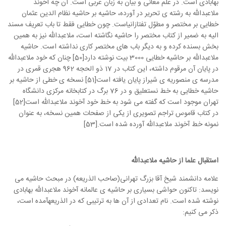
بهابادی است. در علم معانی و بیان به زبان عربی است. آن چه آخوند
ملاعبدالله به رشته ی تحریر در آورده، حاشیه بر حاشیه نظام الدین عثمان
خطایی بر مختصر و مطوّل تفتازانیاست. چون خطایی فقط تا باب تعریف مسند
الیه به ضمیر از کتاب مختصر را حاشیه نگاشته است، ملاعبدالله نیز به همین
بخش بسنده کرده و به دیگر باب های مختصر کاری نداشته است. حاشیه
ملاعبدالله بر حاشیه خطایی 3000 بیت نوشته دارد[50] چنان که خود ملاعبدالله
در پایان آن مرقوم داشته، این کتاب در 17 ذو الحجه 962 هجری قمری در
مدرسه ی منصوریه ی شیراز پایان یافته است[51] نسخه ی خطی از حاشیه بر
حاشیه خطایی به خط نستعلیق و در 76 برگ در کتابخانه مرکزی دانشگاه
تهران موجود است که گفته می شود به خط خود آخوند ملاعبدالله است[52]
در کتاب قاموس تراجم تصویری از یکی از صفحات همین نسخه، به عنوان
نمونه خط آخوند ملاعبدالله آورده شده است.[53]
استقبال علما از حاشیه ملاعبدالله
علامه دانشمند شیخ آقا بزرگ تهرانی(صاحب الذریعه) در مبحث حاشیه می
نویسد: تاکنون حواشی بسیاری بر حاشیه ی عالمانه آخوند ملاعبدالله بهابادی
نوشته شده است. نام تعدادی از آن ها به ترتیبی که در الذریعهآمده است،
ذکر می کنیم: