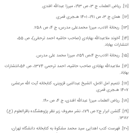
[11]. ریاض العلماء، ج 3، ص 193، میرزا عبدالله افندی.
[12]. همان ج 3، ص 191، 1401 هـجری قمری.
[13]. ریحانة الادب، میرزا محمدعلی مدرس، ج 4، ص 258.
[14]. آخوند ملاعبدالله بهابادی (صاحب حاشیه احمد ترحمّی)، ص 55،
انتشارات بهاباد.
[15]. ریحانة الادب،ج 4،ص 259، میرزا محمد علی مدرس.
[16]. ملاعبدالله بهابادی صاحب حاشیه، احمد ترحمی 1374، ص 56،انتشارات
بهاباد.
[17]. تتمیم امل الامل، الشیخ عبدالنبی قزوینی، کتابخانه آیت الله مرعشی
1407 هـجری قمری.
[18]. ریاض العلماء، میرزا عبدالله افندی، ج 4، ص 190.
[19]. گلشن ابرار ج2 ص 179، نشر معروف زیر نظر پژوهشگده باقرالعلوم (ع)
1382.
[20]. فهرست کتب اهدایی سید محمد مشکوة به کتابخانه دانشگاه تهران،