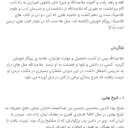
فقه و زهد رفت و آخوند ملاعبدالله و میرزا جان باغنوی شیرازی به راه ادب
گام برداشتند، به طوری که ملاعبدالله از دانشمندان و مدرسان ادب و علوم
کلاسیک سده ی دهم گشت و حاشیه هایی که این دو تن بر کتاب های
کلاسیک روزگار خویش نگاشته اند، سال ها است که در شمار کتاب های درسی
است.[20]
شاگردان
ملاعبدالله پس از کسب تحصیل و مهارت فراوان، علامه ی روزگار خویش
گردید. کسی در دانش و تقوا و فضیلت به او نرسد. ملاعبدالله سال های دراز
به تدریس اشتغال داشت در این دوران متفکران بسیاری در مکتب درس او
تربیت یافتند که شرح زندگی برخی از آنان در ذیل آورده می شود:
1 ـ شیخ بهایی
شیخ بهاء الدین محمدبن حسین بن عبدالصمد حارثی جبعی عامل معروف به
شیخ بهایی در سال 953 هـجری قمری در بعلبک لبنان زاده شد. سپس به
ایران آمد. وی در دامن پدر بزرگوارش که از مشایخ بزرگ بود، تربیت یافت تا
جایی که همگان به فضل و کمالات او اعتراف کردند.