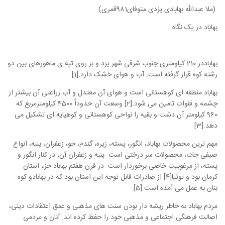
(ملا عبدالله بهابادی یزدی متوفای981قمری)
بهاباد در یک نگاه
بهاباددر 210 کیلومتری جنوب شرقی شهر یزد و بر روی تپه ی ماهورهای بین دو
رشته کوه قرار گرفته است. آب و هوای خشک دارد.[1]
بهاباد منطقه ای کوهستانی است و هوای آن معتدل و آب زراعتی آن بیشتر از
چشمه و قنوات تامین می شود.[2] وسعت آن حدوداً 4500 کیلومترمربع که
960 کیلومتر آن دشت و بقیه را نواحی کوهستانی و کوهپایه ای تشکیل می
دهد.[3]
مهم ترین محصولات بهاباد، انگور، پسته، زیره، گندم، جو، زعفران، پنبه، انواع
صیفی جات، محصولات سر درختی است. پنبه و زعفران آن، در کنار انگور و
پسته، از مرغوبیت خاصی برخوردار است. در قرن هفتم بهاباد جزء استان
کرمان بود و توتیا[4] از صادرات قابل توجه این استان بود که در بهابادو کوه
بنان به عمل می آمده است.[5]
مردم بهاباد به خاطر ریشه دار بودن سنت های مذهبی و عمق اعتقادات دینی،
اصالت فرهنگی اجتماعی و مذهبی خود را حفظ کرده اند. آنان و مردمی