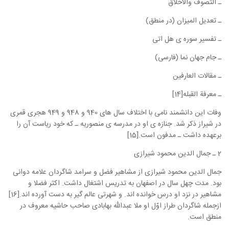
ـ التصوف والاخلاق
ـ تعدیل المیزان (در منطق)
ـ تفسیر سوره ی هل اتی
ـ جام جهان نما (فارسی)
ـ مقالات العارفین
ـ معرفة القبله[14]
وفات این دانشمند نامی با اختلاف سال های 940 و 948 و 949 هجری قمری
در شیراز ذکر شد. جنازه ی او در مدرسه ی منصوریه ـ که خود ریاست آن را
برعهده داشت ـ مدفون است.[15]
2 ـ جمال الدین محمود شیرازی
جمال الدین محمود شیرازی از مشاهیر فضل و سرامد شاگردان علامه دوانی
بود. مدت چهل سال در اصفهان به تدریس اشتغال داشت. اکثر فضلا و
مشاهیر در نزد او درس خوانده اند. و شهرتی عالم گیر به دست آورده اند.[16]
ازجمله شاگردان طراز اوّل او ملا عبدالله بهابادی صاحب حاشیه معروف در
منطق است.