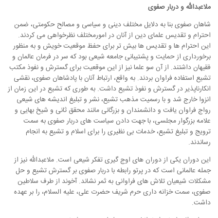
ملاعبدالله و دربار صفوی
شاهان صفوی بنا به دلایل مختلف دینی و سیاسی و مصالح حکومتی، ضمن
احترام و تقدیس علمای دین از آنان در امورمختلف نظرخواهی می کردند.
این احترام ها و تقدیس ها بیش تر برای حفظ موقعیت خویش و به منظور
برخورداری از حمایت و پشتیبانی جامعه شیعی بود که سر در فرمان عالمان و
فقیهان داشتند. از آن سو علما نیز از این موقعیت برای گسترش و نفوذ مکتب
تشیع استفاده فراوان بردند. به واقع، ارتباط آنان با پادشاهان صفوی، نقشی
انکارناپذیر در گسترش و نفوذ تشیع داشت. به طوری که تشیع در این زمان از
انزوا خارج شد و با رسمیت مذهب تشیع، نشر و تبلیغ اندیشه های شیعی
رواج فراوان یافت و دانشمندان و بزرگانی مانند محقق ثانی و شیخ بهایی و
علامه بزرگوار مجلسی، با جهت دادن سیاست های دربار صفوی به سمت
ترویج و تبلیغ تشیع، خدمات بی نظیری را برای اسلام و تشیع به انجام
رساندند.
این دوران یکی از دوران های اوج گیری تفکر شیعی است. ملاعبدالله نیز از
جمله عالمانی است که در پرتو رابطه با دربار صفوی بر گسترش تشیع و حل
مشکلات شیعیان تلاش های فراوانی به ثمر نشاند. آخوند از طرف سلاطین
صفوی، سمت خزانه داری حرم شریف حضرت علی، علیه السلام، را بر عهده
داشت.