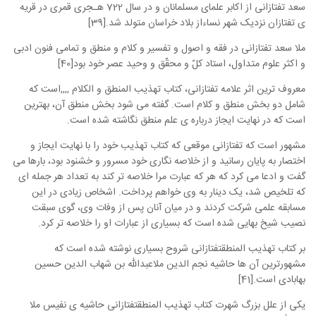
سعد تفتازانی از اکابر علمای مسلمانان و در سال 722 هـجری قمری در قریه
ی تفتازان نزدیک شهر نساءاز بلاد خراسان متولد شد.[39]
ملا سعد تفتازانی در فقه و اصول و تفسیر و کلام و منطق و تمامی فنون ادبی
و اکثر علوم متداول، استاد کلّ و محقّق و وحید عصر خود بود[40]
معروف ترین اثر علامه تفتازانی، کتاب تهذیب المنطق و الکلام ,,,,است که
شامل دو بخش منطق و کلام است. گفته می شود بخش منطق آن، بهترین
است که در نهایت ایجاز درباره ی علم منطق نگاشته شده است.
مشهور است که تفتازانی موقعی که کتاب تهذیب خود را با نهایت ایجاز و
اختصار به پایان رسانید و از خلاصه نگاری خود مسرور و خشنود بود، بارها می
گفت و ادعا می کرد که هر که عبارت مرا خلاصه تر کند به تعداد هر جمله ای
که تلخیص شد، یک دینار به وی خواهم پرداخت. اشخاص زیادی در این
مسابقه علمی شرکت کردند و در میان آنان پس از وفات وی، گوی سبقت
نصیب شیخ بهایی شده است که بسیاری از عبارات او را خلاصه تر کرد.
بر کتاب تهذیب المنطقتفتازانی شروح بسیاری نوشته شده است که
مشهورترین آن ها حاشیه نجم الدین ملاعبدالله بن شهاب الدین حسین
بهابادی است.[41]
یکی از علل بزرگ شهرت کتاب تهذیب المنطقتفتازانی حاشیه ی نفیس ملا