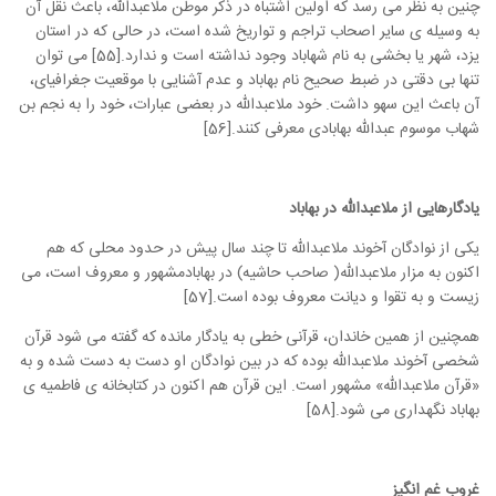
چنین به نظر می رسد که اولین اشتباه در ذکر موطن ملاعبدالله، باعث نقل آن
به وسیله ی سایر اصحاب تراجم و تواریخ شده است، در حالی که در استان
یزد، شهر یا بخشی به نام شهاباد وجود نداشته است و ندارد.[55] می توان
تنها بی دقتی در ضبط صحیح نام بهاباد و عدم آشنایی با موقعیت جغرافیای،
آن باعث این سهو داشت. خود ملاعبدالله در بعضی عبارات، خود را به نجم بن
شهاب موسوم عبدالله بهابادی معرفی کنند.[56]
یادگارهایی از ملاعبدالله در بهاباد
یکی از نوادگان آخوند ملاعبدالله تا چند سال پیش در حدود محلی که هم
اکنون به مزار ملاعبدالله( صاحب حاشیه) در بهابادمشهور و معروف است، می
زیست و به تقوا و دیانت معروف بوده است.[57]
همچنین از همین خاندان، قرآنی خطی به یادگار مانده که گفته می شود قرآن
شخصی آخوند ملاعبدالله بوده که در بین نوادگان او دست به دست شده و به
«قرآن ملاعبدالله» مشهور است. این قرآن هم اکنون در کتابخانه ی فاطمیه ی
بهاباد نگهداری می شود.[58]
غروب غم انگیز