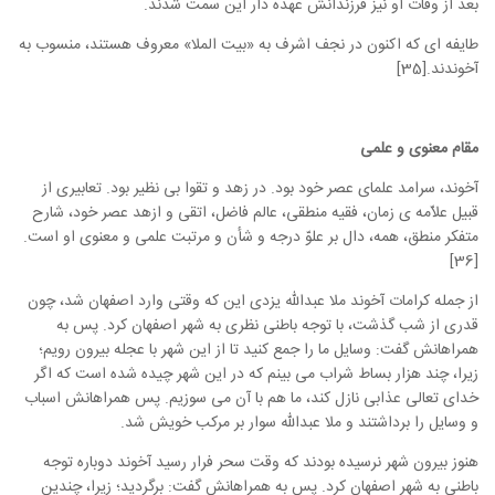
بعد از وفات او نیز فرزندانش عهده دار این سمت شدند.
طایفه ای که اکنون در نجف اشرف به «بیت الملا» معروف هستند، منسوب به
آخوندند.[35]
مقام معنوی و علمی
آخوند، سرامد علمای عصر خود بود. در زهد و تقوا بی نظیر بود. تعابیری از
قبیل علاّمه ی زمان، فقیه منطقی، عالم فاضل، اتقی و ازهد عصر خود، شارح
متفکر منطق، همه، دال بر علوّ درجه و شأن و مرتبت علمی و معنوی او است.
[36]
از جمله کرامات آخوند ملا عبدالله یزدی این که وقتی وارد اصفهان شد، چون
قدری از شب گذشت، با توجه باطنی نظری به شهر اصفهان کرد. پس به
همراهانش گفت: وسایل ما را جمع کنید تا از این شهر با عجله بیرون رویم؛
زیرا، چند هزار بساط شراب می بینم که در این شهر چیده شده است که اگر
خدای تعالی عذابی نازل کند، ما هم با آن می سوزیم. پس همراهانش اسباب
و وسایل را برداشتند و ملا عبدالله سوار بر مرکب خویش شد.
هنوز بیرون شهر نرسیده بودند که وقت سحر فرار رسید آخوند دوباره توجه
باطنی به شهر اصفهان کرد. پس به همراهانش گفت: برگردید؛ زیرا، چندین