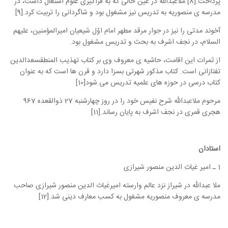
پرداخت.[8] ملاعبدالله در عین حالی که به فراگیری علوم اشتغال داشت، در
مدرسه ی منصوریه به تدریس نیز مشغول بود و شاگردانی را تربیت کرد.[9]
آخوند مدتی را نیز در جوار مرقد مطهر امام اوّل شیعیان امیرالمؤمنین، علیهم
السلام، در نجف اشرف به بحث و تدریس مشغول بود.
از ثمرات این اقامت، حاشیه ی معروف وی بر کتاب تهذیب المنطقسعدالدین
تفتازانی است. کتاب مذکور شهرتی بسزا دارد و قرن ها است که به عنوان
کتاب درسی در حوزه های علمیه تدریس می شود[10]
مرحوم ملاعبدالله شرح نفیس خود را در روز چهارشنبه 27 ذوالقعده 967
هجری قمری در نجف اشرف به پایان رساند.[11]
استادان
1 ـ امیر غیاث الدین منصور شیرازی
ملا عبدالله در شیراز نزد عالم وارسته امیرغیاث الدین منصور شیرازی صاحب
مدرسه ی معروف منصوریه مشغول به کسب معارف دینی شد.[12]